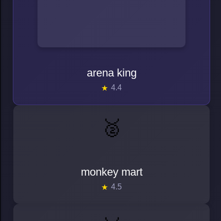
arena king
4.4
🥈
monkey mart
monkey mart
4.5