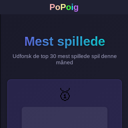
P
o
P
o
i
g
Mest spillede
Udforsk de top 30 mest spillede spil denne
måned
🥇
arena king