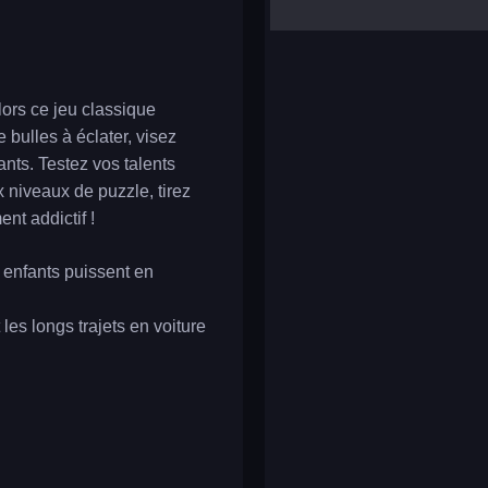
yalla ludo
reversi
klondike solitaire
ors ce jeu classique
 bulles à éclater, visez
nts. Testez vos talents
 niveaux de puzzle, tirez
nt addictif !
s enfants puissent en
es longs trajets en voiture