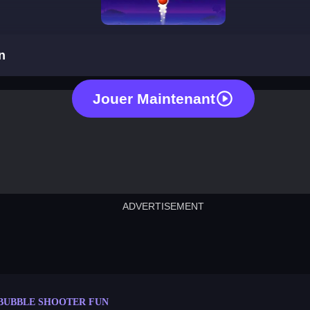
bubble shooter fun
n
Jouer Maintenant
ADVERTISEMENT
cut the rope
neon tower
crown g
lict
subway surfers
rabbit samurai
rodeo s
BUBBLE SHOOTER FUN