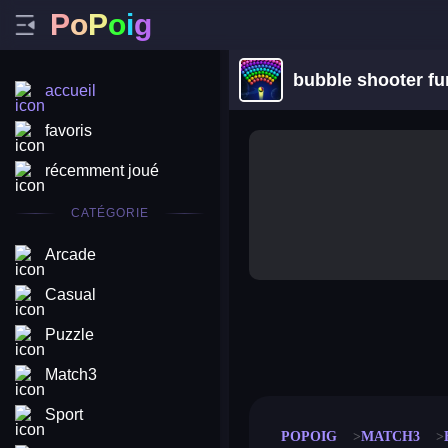
P
o
P
o
i
g
bubble shooter fu
accueil
favoris
récemment joué
CATÉGORIE
Arcade
Casual
Puzzle
merge coin
fat to fit
stack defence
craft conf
Match3
Sport
POPOIG
MATCH3