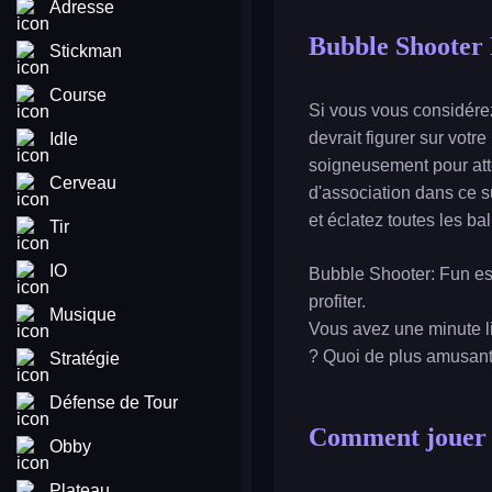
Adresse
Bubble Shooter
Stickman
Course
Si vous vous considére
devrait figurer sur votr
Idle
soigneusement pour atte
Cerveau
d'association dans ce s
et éclatez toutes les ba
Tir
IO
Bubble Shooter: Fun est 
profiter.
Musique
Vous avez une minute li
? Quoi de plus amusant 
Stratégie
Défense de Tour
Comment jouer 
Obby
Plateau