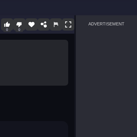
ADVERTISEMENT
0
0
sprunki
Blocky Blast!
smash it
notice the difference
temple run 2
spot the differences
silly sky
pirate heroes sea battles
market sort
super match find all pairs
roper
sausage flip
save the fish
zombie hunter survival
shape shifting race
nuts and bolts screw puzzl
8 ball billiards classic
ball racing 3d
block puzzle adventure
blumgi slime
breakoid
bricks breaker
bubble pop! puzzle game 
conquer us
uard
zombie plague
craft conflict
tampede
basket blitz
triple goods sort
bubble fall
tower bubble
pop jewels
pop the towers
candy pop blast
tiles hop
smash colors
dancing road
master chess