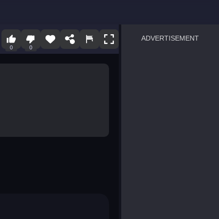
ADVERTISEMENT
0
0
sprunki
Blocky Blast!
smash it
notice the difference
temple run 2
spot the differences
silly sky
pirate heroes sea battles
market sort
super match find all pairs
roper
sausage flip
save the fish
zombie hunter survival
shape shifting race
nuts and bolts screw puzzl
8 ball billiards classic
ball racing 3d
block puzzle adventure
blumgi slime
breakoid
bricks breaker
bubble pop! puzzle game 
conquer us
uard
zombie plague
craft conflict
tampede
basket blitz
triple goods sort
bubble fall
tower bubble
pop jewels
pop the towers
candy pop blast
tiles hop
smash colors
dancing road
master chess