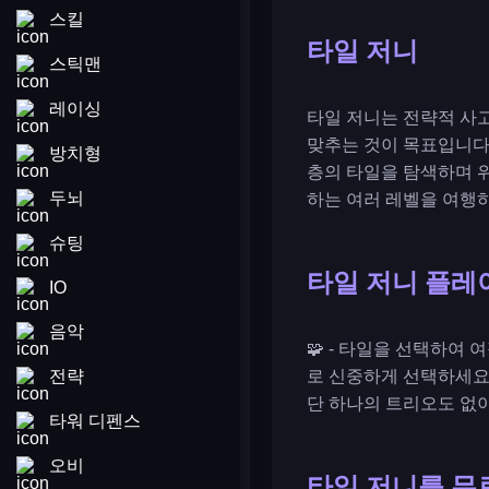
스킬
타일 저니
스틱맨
레이싱
타일 저니는 전략적 사고
맞추는 것이 목표입니다.
방치형
층의 타일을 탐색하며 
두뇌
하는 여러 레벨을 여행
슈팅
타일 저니 플레
IO
음악
🧩 - 타일을 선택하여
전략
로 신중하게 선택하세요
단 하나의 트리오도 없
타워 디펜스
오비
타일 저니를 무