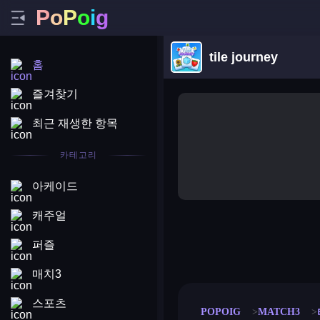
P
o
P
o
i
g
tile journey
홈
즐겨찾기
최근 재생한 항목
카테고리
아케이드
캐주얼
퍼즐
merge coin
fat to fit
stack defence
craft conf
매치3
스포츠
POPOIG
MATCH3