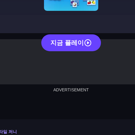
tile journey
지금 플레이
ADVERTISEMENT
cut the rope
neon tower
crown g
lict
subway surfers
rabbit samurai
rodeo s
타일 저니