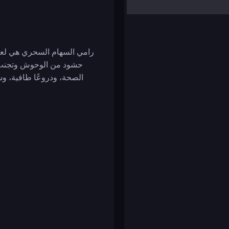
yalla ludo
reversi
klondike solitaire
رامي السهام السحري هي لعب
حشود من الوحوش وتجنب ا
الصحة، ودروعًا طافية، وس