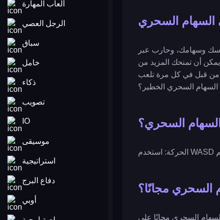
ألعاب المهارة
السهام السحري
الرجل العصي
سباق
قوسك وسهامك، وحارب عبر
مكن أن تمنحك المزيد من
خامل
ها من قبل في كل مرة تلعب
ذكاء
مي السهام السحري الخطير؟
تصويب
السهام السحري؟
IO
موسيقى
استراتيجية
دفاع البرج
 السحري مجانًا؟
أوبي
لعبة لوحية