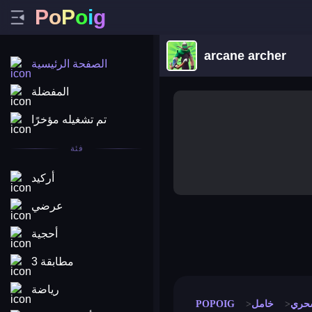
P
o
P
o
i
g
arcane archer
الصفحة الرئيسية
المفضلة
تم تشغيله مؤخرًا
فئة
أركيد
عرضي
أحجية
merge coin
fat to fit
stack defence
craft conf
مطابقة 3
رياضة
سحري
خامل
POPOIG