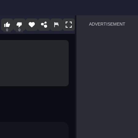
ADVERTISEMENT
0
0
sprunki
Blocky Blast!
smash it
notice the difference
temple run 2
spot the differences
silly sky
pirate heroes sea battles
market sort
super match find all pairs
roper
sausage flip
save the fish
zombie hunter survival
shape shifting race
nuts and bolts screw puzzl
8 ball billiards classic
ball racing 3d
block puzzle adventure
blumgi slime
breakoid
bricks breaker
bubble pop! puzzle game 
conquer us
uard
zombie plague
craft conflict
tampede
basket blitz
triple goods sort
bubble fall
tower bubble
pop jewels
pop the towers
candy pop blast
tiles hop
smash colors
dancing road
master chess