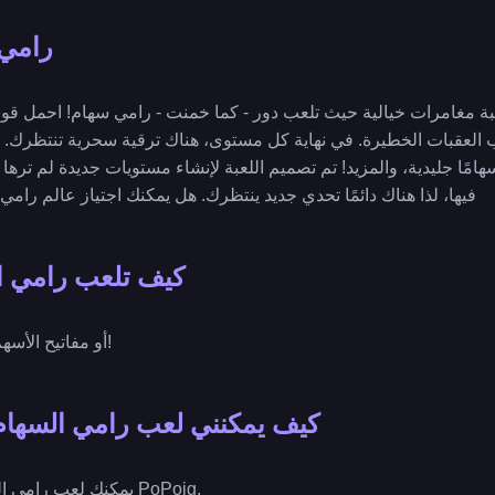
رامي 
ة مغامرات خيالية حيث تلعب دور - كما خمنت - رامي سهام! احمل 
لعقبات الخطيرة. في نهاية كل مستوى، هناك ترقية سحرية تنتظرك. ي
هامًا جليدية، والمزيد! تم تصميم اللعبة لإنشاء مستويات جديدة لم تر
فيها، لذا هناك دائمًا تحدي جديد ينتظرك. هل يمكنك اجتياز عالم را
كيف تلعب رامي 
الحركة: استخدم WASD أو مفاتيح الأسهم!
كيف يمكنني لعب رامي السهام
يمكنك لعب رامي السهام السحري مجانًا على PoPoig.