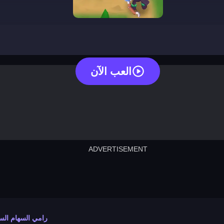
arcane archer
العب الآن
ADVERTISEMENT
cut the rope
neon tower
crown g
lict
subway surfers
rabbit samurai
rodeo s
رامي السهام ال