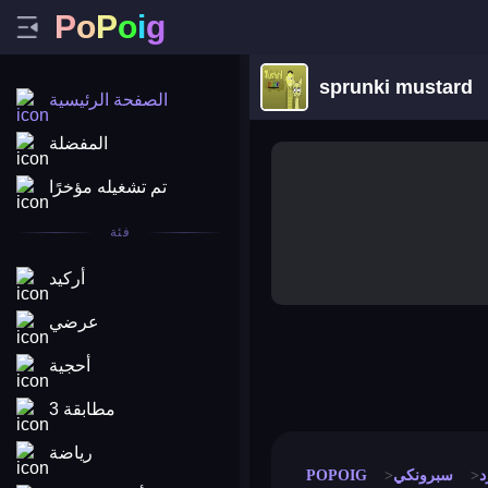
P
o
P
o
i
g
sprunki mustard
الصفحة الرئيسية
المفضلة
تم تشغيله مؤخرًا
فئة
أركيد
عرضي
أحجية
merge coin
fat to fit
stack defence
craft conf
مطابقة 3
رياضة
د
سبرونكي
POPOIG