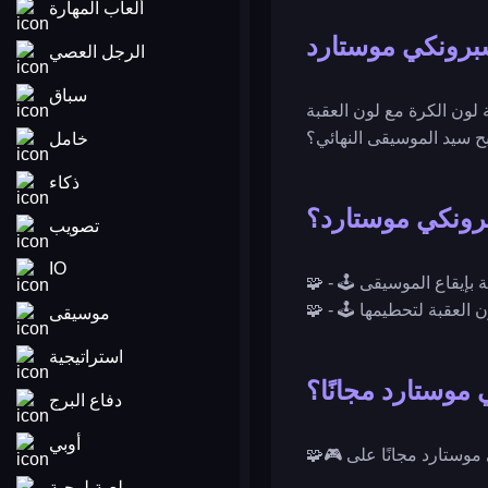
ألعاب المهارة
رونكي موستارد
الرجل العصي
سباق
ون الكرة مع لون العقبة
ح سيد الموسيقى النهائي؟
خامل
ذكاء
رونكي موستارد؟
تصويب
IO
🧩 - 🕹️ اضغط على الشاشة بإيقاع الموسيقى.
موسيقى
استراتيجية
موستارد مجانًا؟
دفاع البرج
أوبي
لعبة لوحية