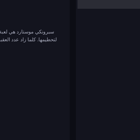
yalla ludo
reversi
klondike solitaire
سبرونكي موستارد هي لعبة 
لتحطيمها. كلما زاد عدد الع