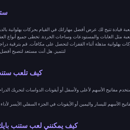
ستن
ة قيادة تتيح لك عرض أفضل مهاراتك في القيام بحركات بهلوانية بالدر
عبة مثل الغابات والمستودعات وساحات الخردة. تخطى جميع أنواع الع
ركات بهلوانية مذهلة أثناء القفزات لتحصل على مكافآت. قم بترقية د
لتتميز. هل أنت مستعد لتصبح أفضل 
كيف تلعب ستنب
 - 🕹️ استخدم مفاتيح الأسهم لأعلى ولأسفل أو أيقونات الدواسات لتحريك الدراج
تخدم مفاتيح الأسهم لليسار واليمين أو الأيقونات في الجزء السفلي الأيسر لأداء
كيف يمكنني لعب ستنب بايك 