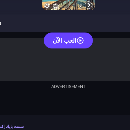
stunt bike extreme
e
العب الآن
ADVERTISEMENT
cut the rope
neon tower
crown g
lict
subway surfers
rabbit samurai
rodeo s
ستنت بايك إكس