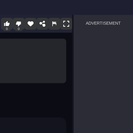
ADVERTISEMENT
0
0
sprunki
Blocky Blast!
smash it
notice the difference
temple run 2
spot the differences
silly sky
pirate heroes sea battles
market sort
super match find all pairs
roper
sausage flip
save the fish
zombie hunter survival
shape shifting race
nuts and bolts screw puzzl
8 ball billiards classic
ball racing 3d
block puzzle adventure
blumgi slime
breakoid
bricks breaker
bubble pop! puzzle game 
conquer us
uard
zombie plague
craft conflict
tampede
basket blitz
triple goods sort
bubble fall
tower bubble
pop jewels
pop the towers
candy pop blast
tiles hop
smash colors
dancing road
master chess