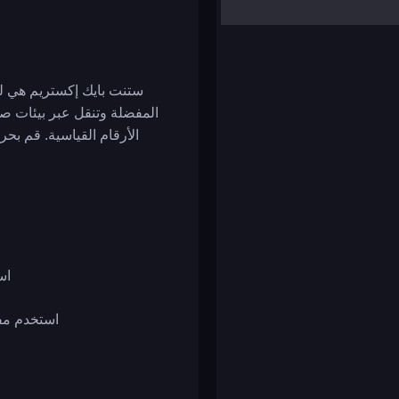
yalla ludo
reversi
klondike solitaire
ستنت بايك إكستريم هي لعب
المفضلة وتنقل عبر بيئات ص
الأرقام القياسية. قم بح
🧩
🧩 - 🕹️ اس