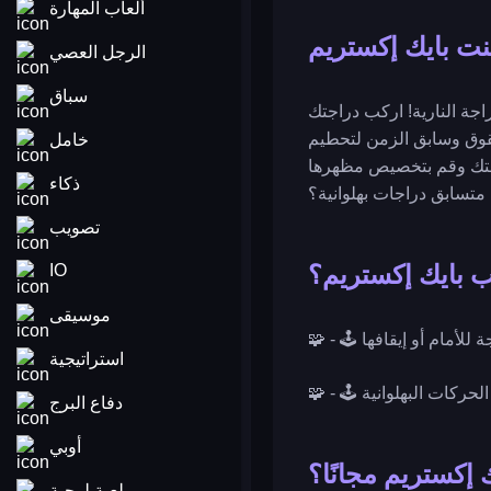
ألعاب المهارة
ت بايك إكستريم
الرجل العصي
سباق
اجة النارية! اركب دراجتك
قوق وسابق الزمن لتحطيم
خامل
راجتك وقم بتخصيص مظهرها
ذكاء
متسابق دراجات بهلوانية؟
تصويب
 بايك إكستريم؟
IO
موسيقى
ة للأمام أو إيقافها
استراتيجية
 الحركات البهلوانية
دفاع البرج
أوبي
إكستريم مجانًا؟
لعبة لوحية