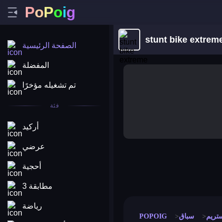
P
o
P
o
i
g
stunt bike extrem
الصفحة الرئيسية
المفضلة
تم تشغيله مؤخرًا
فئة
أركيد
عرضي
أحجية
merge coin
fat to fit
stack defence
craft conf
مطابقة 3
رياضة
تريم
سباق
POPOIG