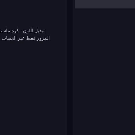
yalla ludo
reversi
klondike solitaire
تبديل اللون - كرة ماس
المرور فقط عبر العقبات ا