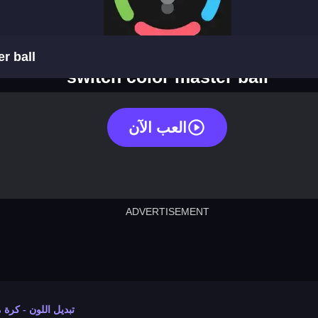
r ball
switch color master ball
العب الآن
ADVERTISEMENT
cut the rope
neon tower
crown g
lict
subway surfers
rabbit samurai
rodeo s
تبديل اللون - كرة 