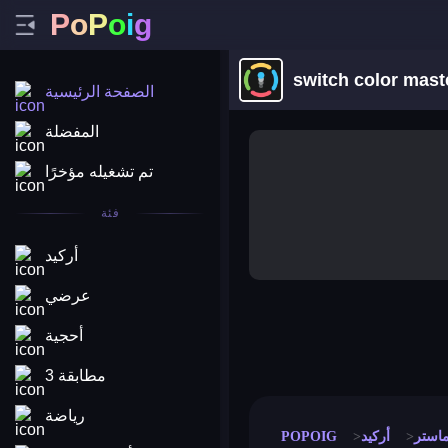
P
o
P
o
i
g
switch color maste
الصفحة الرئيسية
المفضلة
تم تشغيله مؤخرًا
فئة
أركيد
عرضي
أحجية
merge coin
fat to fit
stack defence
craft conf
مطابقة 3
رياضة
ماستر
أركيد
POPOIG