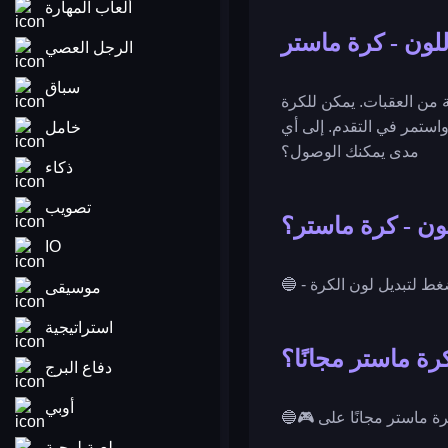
ألعاب المهارة
للون - كرة ماستر
الرجل العصي
سباق
 من العقبات. يمكن للكرة
استمر في التقدم. إلى أي
خامل
مدى يمكنك الوصول؟
ذكاء
تصويب
لون - كرة ماستر؟
IO
موسيقى
استراتيجية
رة ماستر مجانًا؟
دفاع البرج
أوبي
لعبة لوحية