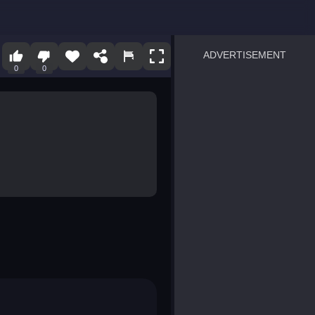
ADVERTISEMENT
0
0
sprunki
Blocky Blast!
smash it
notice the difference
temple run 2
spot the differences
silly sky
pirate heroes sea battles
market sort
super match find all pairs
roper
sausage flip
save the fish
zombie hunter survival
shape shifting race
nuts and bolts screw puzzl
8 ball billiards classic
ball racing 3d
block puzzle adventure
blumgi slime
breakoid
bricks breaker
bubble pop! puzzle game 
conquer us
uard
zombie plague
craft conflict
tampede
basket blitz
triple goods sort
bubble fall
tower bubble
pop jewels
pop the towers
candy pop blast
tiles hop
smash colors
dancing road
master chess