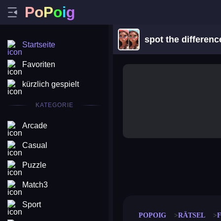
P
o
P
o
i
g
spot the differenc
Startseite
Favoriten
kürzlich gespielt
KATEGORIE
Arcade
Casual
Puzzle
merge coin
fat to fit
stack defence
craft conf
Match3
Sport
POPOIG
RÄTSEL