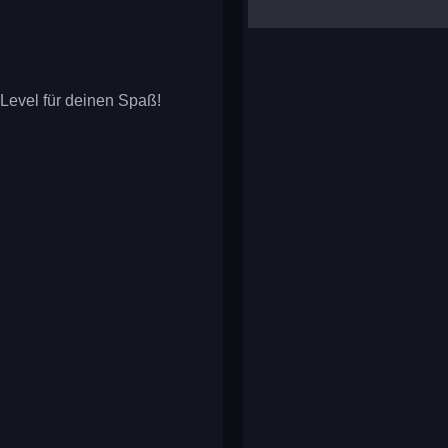
yalla ludo
reversi
klondike solitaire
 Level für deinen Spaß!