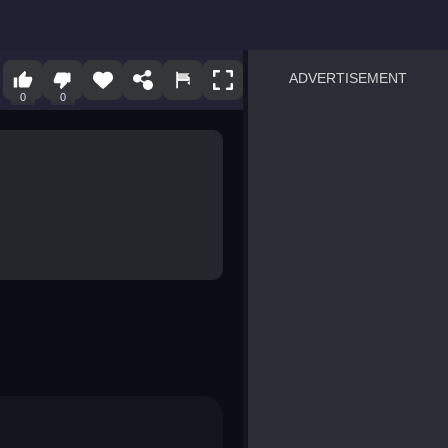
ADVERTISEMENT
0
0
sprunki
Blocky Blast!
smash it
notice the difference
temple run 2
spot the differences
silly sky
pirate heroes sea battles
market sort
super match find all pairs
roper
sausage flip
save the fish
zombie hunter survival
shape shifting race
nuts and bolts screw puzzl
8 ball billiards classic
ball racing 3d
block puzzle adventure
blumgi slime
breakoid
bricks breaker
bubble pop! puzzle game 
conquer us
uard
zombie plague
craft conflict
tampede
basket blitz
triple goods sort
bubble fall
tower bubble
pop jewels
pop the towers
candy pop blast
tiles hop
smash colors
dancing road
master chess