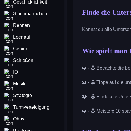
Geschicklichkeit
Finde die Unter
Strichmännchen
Rennen
Kannst du alle Untersch
Leerlauf
Gehirn
Wie spielt man 
Schießen
🧩 - 🕹️ Betrachte die be
IO
🧩 - 🕹️ Tippe auf die u
Musik
Strategie
🧩 - 🕹️ Finde alle Unte
Turmverteidigung
🧩 - 🕹️ Meistere 10 sp
Obby
Brettspiel