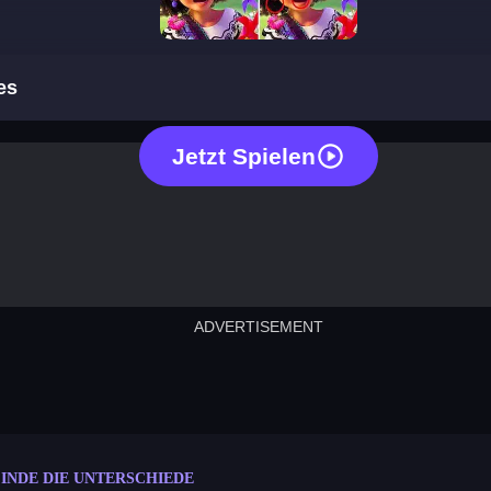
spot the differences
es
Jetzt Spielen
ADVERTISEMENT
cut the rope
neon tower
crown g
lict
subway surfers
rabbit samurai
rodeo s
FINDE DIE UNTERSCHIEDE