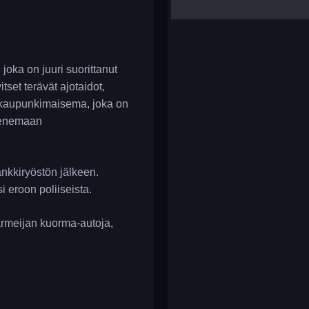
yalla ludo
reversi
klondike solitaire
joka on juuri suorittanut
tset terävät ajotaidot,
n kaupunkimaisema, joka on
akenemaan
nkkiryöstön jälkeen.
i eroon poliiseista.
 armeijan kuorma-autoja,