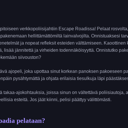
itoiseen verkkopoliisijahtiin Escape Roadissa! Pelaat rosvolta, 
pakenemaan hellittämättömiltä lainvalvojilta. Onnistuaksesi tarvi
enetelmät ja nopeat refleksit esteiden välttämiseen. Kaoottine
ä, lisää jännitettä ja virheiden todennäköisyyttä. Onnistutko p
ekemään siivouston?
ävä ajopeli, joka upottaa sinut korkean panoksen pakoeseen pa
päin pysähtymättä ja ohjata erilaisia tiesulkuja läpi päästäkses
siä takaa-ajokohtauksia, joissa sinun on vältettävä poliisiautoja,
llisia esteitä. Jos jäät kiinni, pelisi päättyy välittömästi.
oadia pelataan?