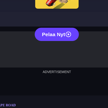
escape road
Pelaa Nyt
ADVERTISEMENT
cut the rope
neon tower
crown g
lict
subway surfers
rabbit samurai
rodeo s
APE ROAD