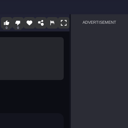
ADVERTISEMENT
0
0
sprunki
Blocky Blast!
smash it
notice the difference
temple run 2
spot the differences
silly sky
pirate heroes sea battles
market sort
super match find all pairs
roper
sausage flip
save the fish
zombie hunter survival
shape shifting race
nuts and bolts screw puzzl
8 ball billiards classic
ball racing 3d
block puzzle adventure
blumgi slime
breakoid
bricks breaker
bubble pop! puzzle game 
conquer us
uard
zombie plague
craft conflict
tampede
basket blitz
triple goods sort
bubble fall
tower bubble
pop jewels
pop the towers
candy pop blast
tiles hop
smash colors
dancing road
master chess