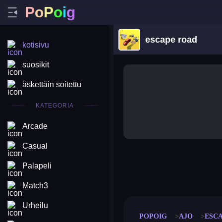
P
o
P
o
i
g
escape road
kotisivu
suosikit
äskettäin soitettu
KATEGORIA
Arcade
Casual
Palapeli
merge coin
fat to fit
stack defence
craft conf
Match3
Urheilu
POPOIG
AJO
ESC