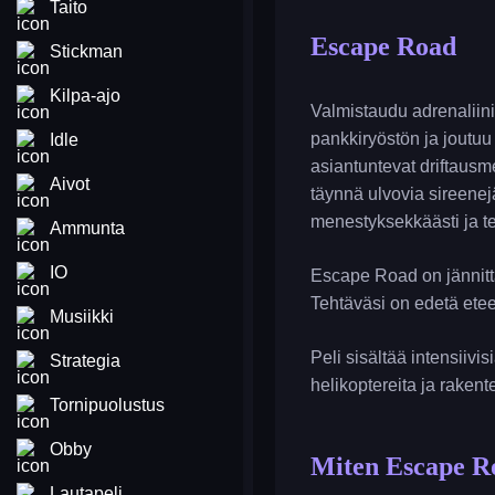
Taito
Escape Road
Stickman
Kilpa-ajo
Valmistaudu adrenaliinip
pankkiryöstön ja joutuu 
Idle
asiantuntevat driftausm
Aivot
täynnä ulvovia sireenej
menestyksekkäästi ja t
Ammunta
IO
Escape Road on jännitt
Tehtäväsi on edetä eteen
Musiikki
Peli sisältää intensiivi
Strategia
helikoptereita ja rakentee
Tornipuolustus
Obby
Miten Escape R
Lautapeli