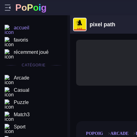
P
o
P
o
i
g
pixel path
accueil
favoris
récemment joué
CATÉGORIE
Arcade
Casual
Puzzle
merge coin
fat to fit
stack defence
craft conf
Match3
Sport
POPOIG
ARCADE