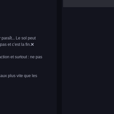
yalla ludo
reversi
klondike solitaire
 paraît... Le sol peut
as et c'est la fin.❌
tion et surtout : ne pas
aux plus vite que les