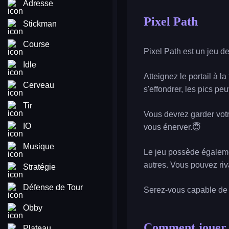
Adresse
Pixel Path
Stickman
Course
Pixel Path est un jeu d
Idle
Atteignez le portail à la
Cerveau
s'effondrer, les pics pe
Tir
Vous devrez garder votr
IO
vous énerver.😇
Musique
Le jeu possède égalemen
autres. Vous pouvez riv
Stratégie
Défense de Tour
Serez-vous capable de t
Obby
Comment jouer à
Plateau