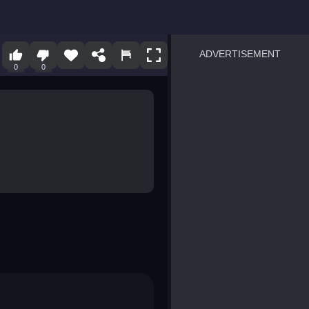
ADVERTISEMENT
0
0
sprunki
Blocky Blast!
smash it
notice the difference
temple run 2
spot the differences
silly sky
pirate heroes sea battles
market sort
super match find all pairs
roper
sausage flip
save the fish
zombie hunter survival
shape shifting race
nuts and bolts screw puzzl
8 ball billiards classic
ball racing 3d
block puzzle adventure
blumgi slime
breakoid
bricks breaker
bubble pop! puzzle game 
conquer us
uard
zombie plague
craft conflict
tampede
basket blitz
triple goods sort
bubble fall
tower bubble
pop jewels
pop the towers
candy pop blast
tiles hop
smash colors
dancing road
master chess