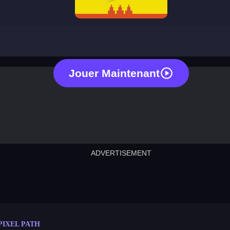
pixel path
Jouer Maintenant
ADVERTISEMENT
cut the rope
neon tower
crown g
lict
subway surfers
rabbit samurai
rodeo s
PIXEL PATH