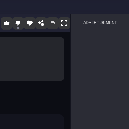
ADVERTISEMENT
0
0
sprunki
Blocky Blast!
smash it
notice the difference
temple run 2
spot the differences
silly sky
pirate heroes sea battles
market sort
super match find all pairs
roper
sausage flip
save the fish
zombie hunter survival
shape shifting race
nuts and bolts screw puzzl
8 ball billiards classic
ball racing 3d
block puzzle adventure
blumgi slime
breakoid
bricks breaker
bubble pop! puzzle game 
conquer us
uard
zombie plague
craft conflict
tampede
basket blitz
triple goods sort
bubble fall
tower bubble
pop jewels
pop the towers
candy pop blast
tiles hop
smash colors
dancing road
master chess