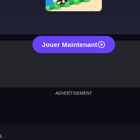
recoil
Jouer Maintenant
ADVERTISEMENT
cut the rope
neon tower
crown g
lict
subway surfers
rabbit samurai
rodeo s
L