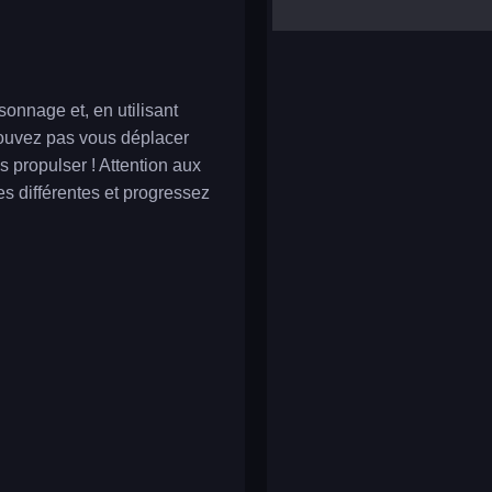
yalla ludo
reversi
klondike solitaire
sonnage et, en utilisant
pouvez pas vous déplacer
s propulser ! Attention aux
s différentes et progressez