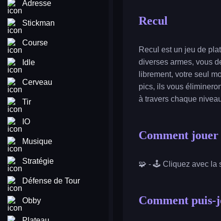
Adresse
Recul
Stickman
Course
Recul est un jeu de pla
diverses armes, vous d
Idle
librement, votre seul m
Cerveau
pics, ils vous éliminer
à travers chaque niveau
Tir
IO
Comment jouer 
Musique
Stratégie
🧩 - 🕹️ Cliquez avec la 
Défense de Tour
Comment puis-je
Obby
Plateau