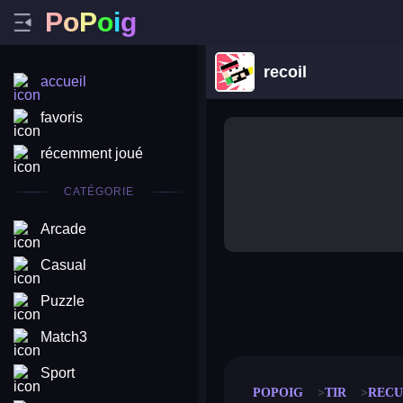
P
o
P
o
i
g
recoil
accueil
favoris
récemment joué
CATÉGORIE
Arcade
Casual
Puzzle
merge coin
fat to fit
stack defence
craft conf
Match3
Sport
POPOIG
TIR
RECU