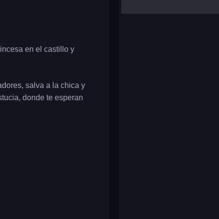
yalla ludo
reversi
klondike solitaire
ncesa en el castillo y
dores, salva a la chica y
stucia, donde te esperan