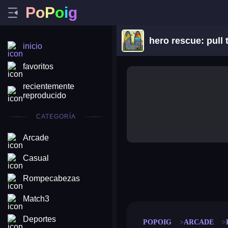
P
o
P
o
i
g
hero rescue: pull 
inicio
favoritos
recientemente
reproducido
CATEGORÍA
Arcade
Casual
merge coin
fat to fit
Rompecabezas
stack defence
craft conf
Match3
Deportes
POPOIG
ARCADE