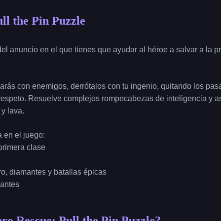
ll the Pin Puzzle
el anuncio en el que tienes que ayudar al héroe a salvar a la pri
arás con enemigos, derrótalos con tu ingenio, quitando los pasa
l respeto. Resuelve complejos rompecabezas de inteligencia y a
y lava.
a en el juego:
 primera clase
oro, diamantes y batallas épicas
antes
o Rescue: Pull the Pin Puzzle?