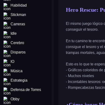
Habilidad
Hero Rescue: Pu
Stickman
El mismo juego lógico d
Carreras
conseguir el tesoro.
Idle
En tu camino te encontr
Cerebro
consigue el tesoro y e
Disparos
trampas mortales, agua 
IO
Esto es lo que te esper
- Gráficos coloridos de
Música
- Muchos niveles
Estrategia
- Incontables tesoros: 
- Rompecabezas fascin
Defensa de Torres
Obby
¿Cómo jugar Her