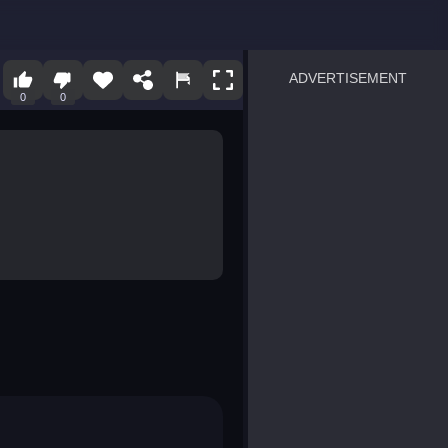
ADVERTISEMENT
0
0
sprunki
Blocky Blast!
smash it
notice the difference
temple run 2
spot the differences
silly sky
pirate heroes sea battles
market sort
super match find all pairs
roper
sausage flip
save the fish
zombie hunter survival
shape shifting race
nuts and bolts screw puzzl
8 ball billiards classic
ball racing 3d
block puzzle adventure
blumgi slime
breakoid
bricks breaker
bubble pop! puzzle game 
conquer us
uard
zombie plague
craft conflict
tampede
basket blitz
triple goods sort
bubble fall
tower bubble
pop jewels
pop the towers
candy pop blast
tiles hop
smash colors
dancing road
master chess