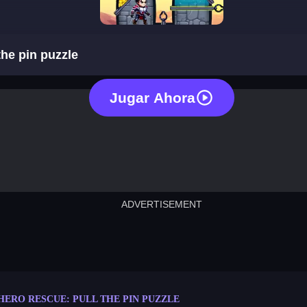
hero rescue: pull the pin puzzle
the pin puzzle
Jugar Ahora
ADVERTISEMENT
cut the rope
neon tower
crown g
lict
subway surfers
rabbit samurai
rodeo s
HERO RESCUE: PULL THE PIN PUZZLE