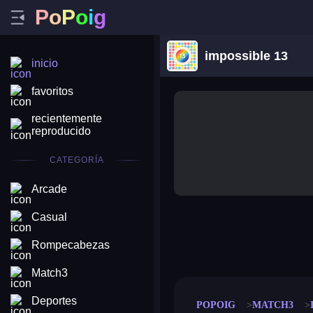
P
o
P
o
i
g
impossible 13
inicio
favoritos
recientemente
reproducido
CATEGORÍA
Arcade
Casual
merge coin
fat to fit
Rompecabezas
stack defence
craft conf
Match3
Deportes
POPOIG
MATCH3