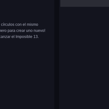
yalla ludo
reversi
klondike solitaire
 círculos con el mismo
mero para crear uno nuevo!
anzar el Imposible 13.