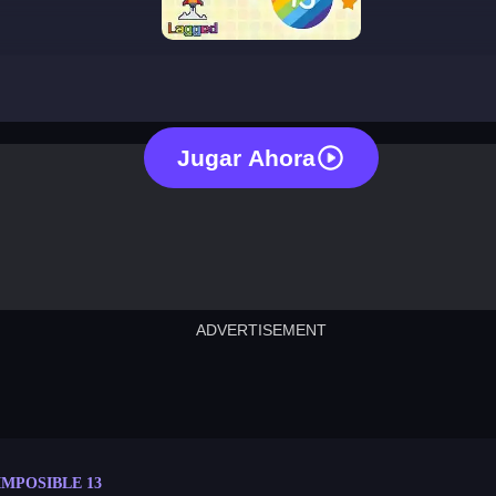
impossible 13
Jugar Ahora
ADVERTISEMENT
cut the rope
neon tower
crown g
lict
subway surfers
rabbit samurai
rodeo s
IMPOSIBLE 13