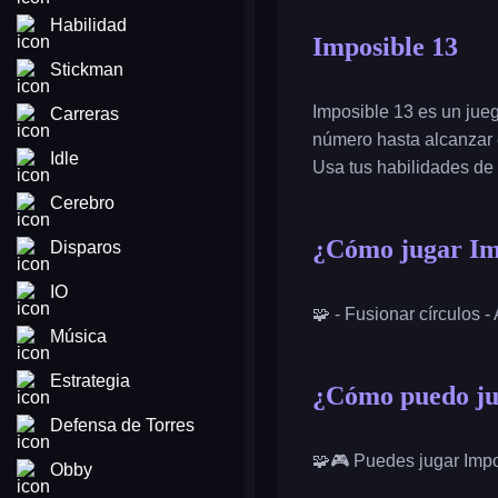
Habilidad
Imposible 13
Stickman
Imposible 13 es un jue
Carreras
número hasta alcanzar 
Idle
Usa tus habilidades de
Cerebro
¿Cómo jugar Im
Disparos
IO
🧩 - Fusionar círculos -
Música
Estrategia
¿Cómo puedo jug
Defensa de Torres
🧩🎮 Puedes jugar Impo
Obby