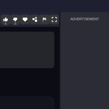
ADVERTISEMENT
0
0
sprunki
Blocky Blast!
smash it
notice the difference
temple run 2
spot the differences
silly sky
pirate heroes sea battles
market sort
super match find all pairs
roper
sausage flip
save the fish
zombie hunter survival
shape shifting race
nuts and bolts screw puzzl
8 ball billiards classic
ball racing 3d
block puzzle adventure
blumgi slime
breakoid
bricks breaker
bubble pop! puzzle game 
conquer us
uard
zombie plague
craft conflict
tampede
basket blitz
triple goods sort
bubble fall
tower bubble
pop jewels
pop the towers
candy pop blast
tiles hop
smash colors
dancing road
master chess