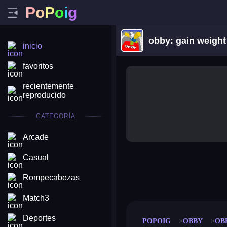
P
o
P
o
i
g
obby: gain weight
inicio
favoritos
recientemente
reproducido
CATEGORÍA
Arcade
Casual
merge coin
fat to fit
Rompecabezas
stack defence
craft conf
Match3
Deportes
POPOIG
OBBY
OB