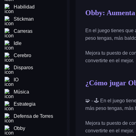
Habilidad
Obby: Aumenta 
Stickman
En el juego tienes que
Carreras
peso tengas, más baldo
Idle
Mejora tu puesto de co
Cerebro
convertirte en el mejor.
Disparos
IO
¿Cómo jugar Ob
Música
🧩 - 🕹️ En el juego ti
Estrategia
más peso tengas, más b
Defensa de Torres
Mejora tu puesto de co
Obby
convertirte en el mejor.