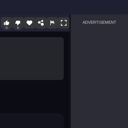
ADVERTISEMENT
0
0
sprunki
Blocky Blast!
smash it
notice the difference
temple run 2
spot the differences
silly sky
pirate heroes sea battles
market sort
super match find all pairs
roper
sausage flip
save the fish
zombie hunter survival
shape shifting race
nuts and bolts screw puzzl
8 ball billiards classic
ball racing 3d
block puzzle adventure
blumgi slime
breakoid
bricks breaker
bubble pop! puzzle game 
conquer us
uard
zombie plague
craft conflict
tampede
basket blitz
triple goods sort
bubble fall
tower bubble
pop jewels
pop the towers
candy pop blast
tiles hop
smash colors
dancing road
master chess