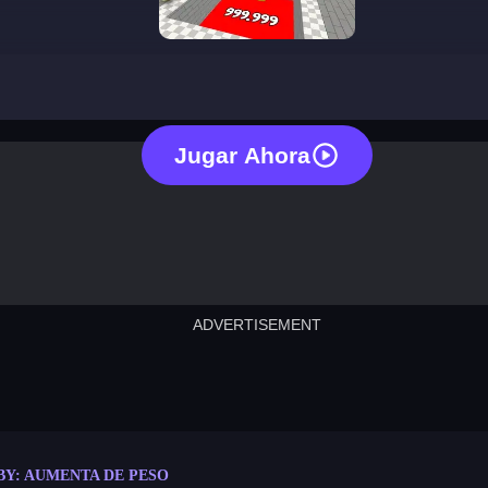
obby: gain weight
Jugar Ahora
ADVERTISEMENT
cut the rope
neon tower
crown g
lict
subway surfers
rabbit samurai
rodeo s
BY: AUMENTA DE PESO