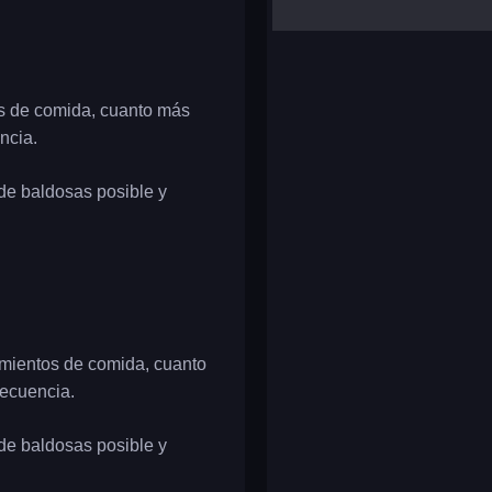
yalla ludo
reversi
klondike solitaire
os de comida, cuanto más
ncia.
de baldosas posible y
imientos de comida, cuanto
secuencia.
de baldosas posible y