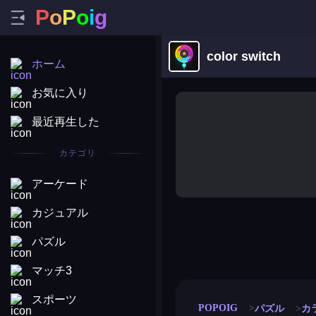
P
o
P
o
i
g
color switch
ホーム
お気に入り
最近再生した
カテゴリ
アーケード
カジュアル
パズル
merge coin
fat to fit
stack defence
craft conf
マッチ3
スポーツ
POPOIG
パズル
カ