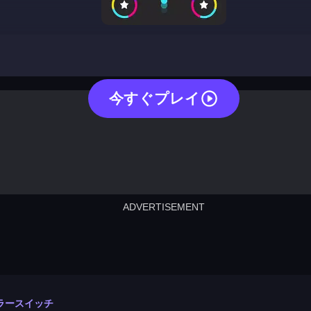
color switch
今すぐプレイ
ADVERTISEMENT
cut the rope
neon tower
crown g
lict
subway surfers
rabbit samurai
rodeo s
ラースイッチ