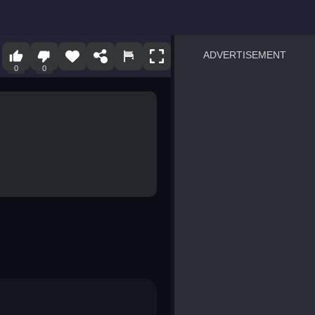
ADVERTISEMENT
0
0
sprunki
Blocky Blast!
smash it
notice the difference
temple run 2
spot the differences
silly sky
pirate heroes sea battles
market sort
super match find all pairs
roper
sausage flip
save the fish
zombie hunter survival
shape shifting race
nuts and bolts screw puzzl
8 ball billiards classic
ball racing 3d
block puzzle adventure
blumgi slime
breakoid
bricks breaker
bubble pop! puzzle game 
conquer us
uard
zombie plague
craft conflict
tampede
basket blitz
triple goods sort
bubble fall
tower bubble
pop jewels
pop the towers
candy pop blast
tiles hop
smash colors
dancing road
master chess