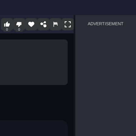
ADVERTISEMENT
0
0
sprunki
Blocky Blast!
smash it
notice the difference
temple run 2
spot the differences
silly sky
pirate heroes sea battles
market sort
super match find all pairs
roper
sausage flip
save the fish
zombie hunter survival
shape shifting race
nuts and bolts screw puzzl
8 ball billiards classic
ball racing 3d
block puzzle adventure
blumgi slime
breakoid
bricks breaker
bubble pop! puzzle game 
conquer us
uard
zombie plague
craft conflict
tampede
basket blitz
triple goods sort
bubble fall
tower bubble
pop jewels
pop the towers
candy pop blast
tiles hop
smash colors
dancing road
master chess