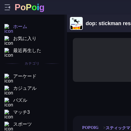
P
o
P
o
i
g
dop: stickman res
ホーム
お気に入り
最近再生した
カテゴリ
アーケード
カジュアル
パズル
merge coin
fat to fit
stack defence
craft conf
マッチ3
スポーツ
POPOIG
スティックマ