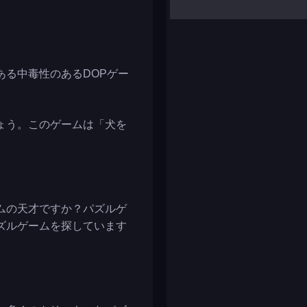
yalla ludo
reversi
klondike solitaire
がある中毒性のあるDOPゲー
ょう。このゲームは「犬を
ムの天才ですか？パズルゲ
ズルゲームを探しています