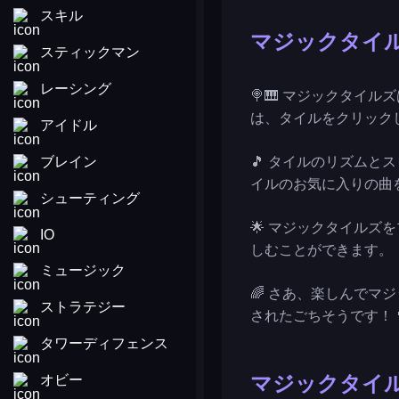
スキル
マジックタイ
スティックマン
レーシング
🍭🎹 マジックタイ
は、タイルをクリック
アイドル
ブレイン
🎵 タイルのリズム
イルのお気に入りの曲
シューティング
🌟 マジックタイル
IO
しむことができます。
ミュージック
🌈 さあ、楽しんでマ
ストラテジー
されたごちそうです！ 
タワーディフェンス
オビー
マジックタイ