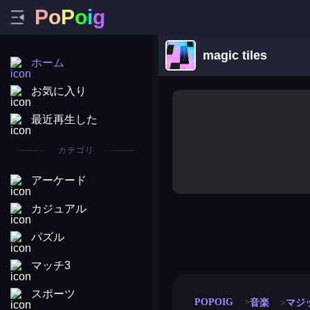
P
o
P
o
i
g
magic tiles
ホーム
お気に入り
最近再生した
カテゴリ
アーケード
カジュアル
パズル
merge coin
fat to fit
stack defence
craft conf
マッチ3
スポーツ
POPOIG
音楽
マジ