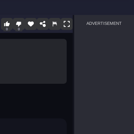
ADVERTISEMENT
0
0
sprunki
Blocky Blast!
smash it
notice the difference
temple run 2
spot the differences
silly sky
pirate heroes sea battles
market sort
super match find all pairs
roper
sausage flip
save the fish
zombie hunter survival
shape shifting race
nuts and bolts screw puzzl
8 ball billiards classic
ball racing 3d
block puzzle adventure
blumgi slime
breakoid
bricks breaker
bubble pop! puzzle game 
conquer us
uard
zombie plague
craft conflict
tampede
basket blitz
triple goods sort
bubble fall
tower bubble
pop jewels
pop the towers
candy pop blast
tiles hop
smash colors
dancing road
master chess