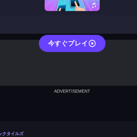
magic tiles
今すぐプレイ
ADVERTISEMENT
cut the rope
neon tower
crown g
lict
subway surfers
rabbit samurai
rodeo s
ックタイルズ