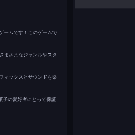
yalla ludo
reversi
klondike solitaire
るゲームです！このゲームで
。さまざまなジャンルやスタ
ラフィックスとサウンドを楽
お菓子の愛好者にとって保証