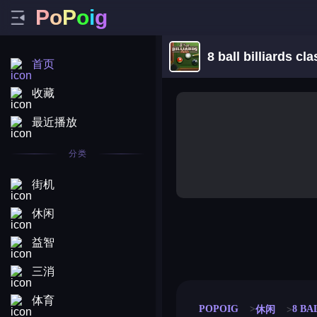
P
o
P
o
i
g
8 ball billiards cla
首页
收藏
最近播放
分类
街机
休闲
益智
merge coin
fat to fit
stack defence
craft conf
三消
体育
POPOIG
8 BA
休闲