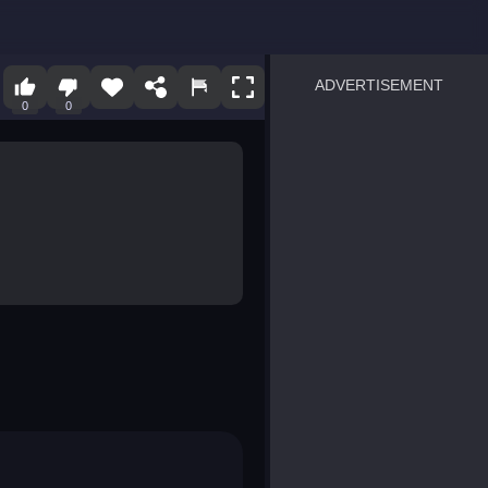
ADVERTISEMENT
0
0
sprunki
Blocky Blast!
smash it
notice the difference
temple run 2
spot the differences
silly sky
pirate heroes sea battles
market sort
super match find all pairs
roper
sausage flip
save the fish
zombie hunter survival
shape shifting race
nuts and bolts screw puzzl
8 ball billiards classic
ball racing 3d
block puzzle adventure
blumgi slime
breakoid
bricks breaker
bubble pop! puzzle game 
conquer us
uard
zombie plague
craft conflict
tampede
basket blitz
triple goods sort
bubble fall
tower bubble
pop jewels
pop the towers
candy pop blast
tiles hop
smash colors
dancing road
master chess