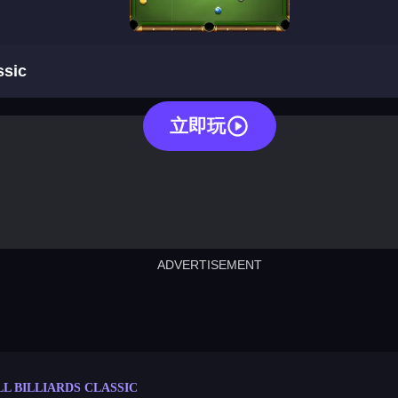
8 ball billiards classic
ssic
立即玩
ADVERTISEMENT
cut the rope
neon tower
crown g
lict
subway surfers
rabbit samurai
rodeo s
LL BILLIARDS CLASSIC