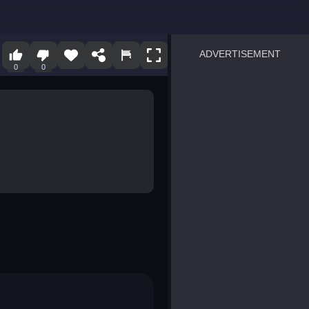
ADVERTISEMENT
0
0
sprunki
Blocky Blast!
smash it
notice the difference
temple run 2
spot the differences
silly sky
pirate heroes sea battles
market sort
super match find all pairs
roper
sausage flip
save the fish
zombie hunter survival
shape shifting race
nuts and bolts screw puzzl
8 ball billiards classic
ball racing 3d
block puzzle adventure
blumgi slime
breakoid
bricks breaker
bubble pop! puzzle game 
conquer us
uard
zombie plague
craft conflict
tampede
basket blitz
triple goods sort
bubble fall
tower bubble
pop jewels
pop the towers
candy pop blast
tiles hop
smash colors
dancing road
master chess