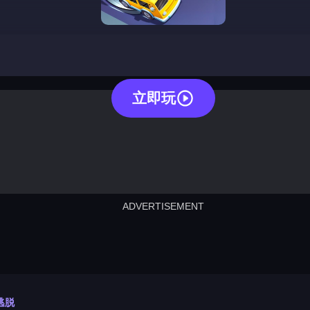
bus escape
立即玩
ADVERTISEMENT
cut the rope
neon tower
crown g
lict
subway surfers
rabbit samurai
rodeo s
逃脱