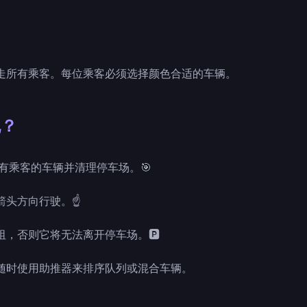
走所有乘客。每位乘客必须选择颜色合适的车辆。
脱？
载有乘客的车辆并清理停车场。🎯
箭头方向行驶。☝
阻，否则它将无法离开停车场。🅿
随时使用助推器来排序队列或混合车辆。