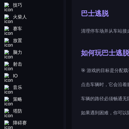
技巧
巴士逃脱
火柴人
赛车
清理停车场并从车站接
放置
如何玩巴士逃
脑力
射击
🎯 游戏的目标是分配
IO
点击车辆时，它会沿着
音乐
车辆的路径必须畅通无
策略
塔防
如果遇到困难，你可以
障碍赛