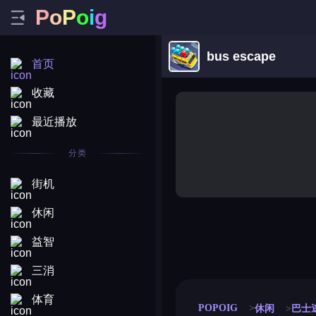
P
o
P
o
i
g
bus escape
首页
收藏
最近播放
分类
街机
休闲
益智
merge coin
fat to fit
stack defence
craft conf
三消
体育
POPOIG
休闲
巴士