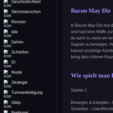
Geschicklichkeit
Bacon May Die
Strichmännchen
Rennen
In Bacon May Die bist 
und hast eine Waffe zur
Idle
du auch zu zweit am s
Gehirn
Gegner zu besiegen. Ver
kannst unzählige Kombi
Schießen
bring dein Hühner-Haust
IO
Musik
Wie spielt man
Strategie
Spieler 1
Turmverteidigung
Obby
Bewegen & Kämpfen - P
Schießen - Links/Rechts
Brettspiel