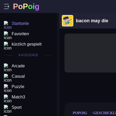
P
o
P
o
i
g
bacon may die
Startseite
Favoriten
kürzlich gespielt
KATEGORIE
Arcade
Casual
Puzzle
merge coin
fat to fit
stack defence
craft conf
Match3
Sport
POPOIG
GESCHICKL