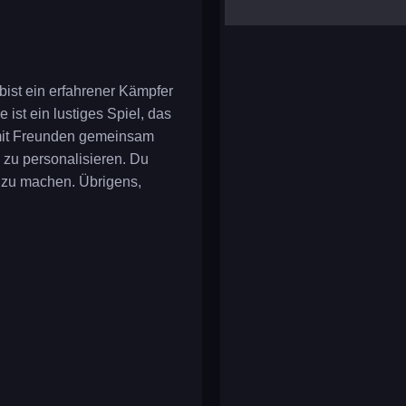
yalla ludo
reversi
klondike solitaire
bist ein erfahrener Kämpfer
ist ein lustiges Spiel, das
 mit Freunden gemeinsam
 zu personalisieren. Du
t zu machen. Übrigens,