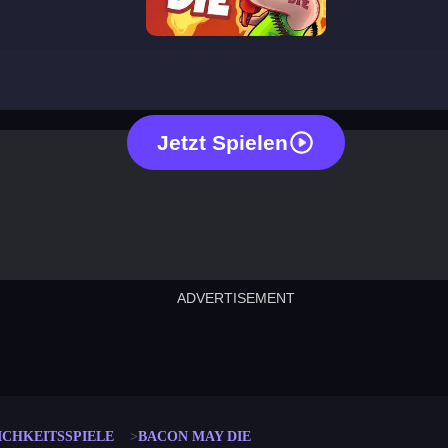
bacon may die
Jetzt Spielen
ADVERTISEMENT
cut the rope
neon tower
crown g
lict
subway surfers
rabbit samurai
rodeo s
ICHKEITSSPIELE
BACON MAY DIE