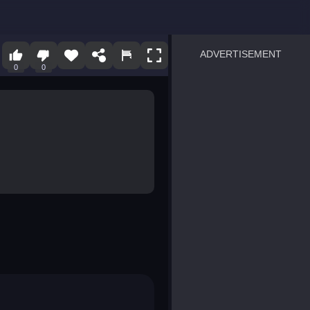
ADVERTISEMENT
0
0
sprunki
Blocky Blast!
smash it
notice the difference
temple run 2
spot the differences
silly sky
pirate heroes sea battles
market sort
super match find all pairs
roper
sausage flip
save the fish
zombie hunter survival
shape shifting race
nuts and bolts screw puzzl
8 ball billiards classic
ball racing 3d
block puzzle adventure
blumgi slime
breakoid
bricks breaker
bubble pop! puzzle game 
conquer us
uard
zombie plague
craft conflict
tampede
basket blitz
triple goods sort
bubble fall
tower bubble
pop jewels
pop the towers
candy pop blast
tiles hop
smash colors
dancing road
master chess