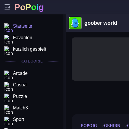
P
o
P
o
i
g
goober world
Startseite
Favoriten
kürzlich gespielt
KATEGORIE
Arcade
Casual
Puzzle
merge coin
fat to fit
stack defence
craft conf
Match3
Sport
POPOIG
GEHIRN