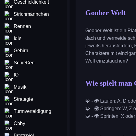
Geschicklichkeit
Goober Welt
Strichmännchen
Rennen
Goober Welt ist ein Pla
dach und vermeide schar
Idle
jeweils herausfordern,
Gehirn
Charaktere mit einzigar
Welt einzutauchen?
Schießen
IO
Wie spielt man
Musik
Strategie
🧩 - 🌍 Laufen: A, D ode
🧩 - 🌍 Springen: W, Z 
Turmverteidigung
🧩 - 🌍 Sprinten: X oder
Obby
Brettspiel