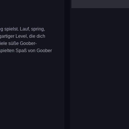
yalla ludo
reversi
klondike solitaire
 spielst. Lauf, spring,
rtiger Level, die dich
viele süße Goober-
erspielten Spaß von Goober