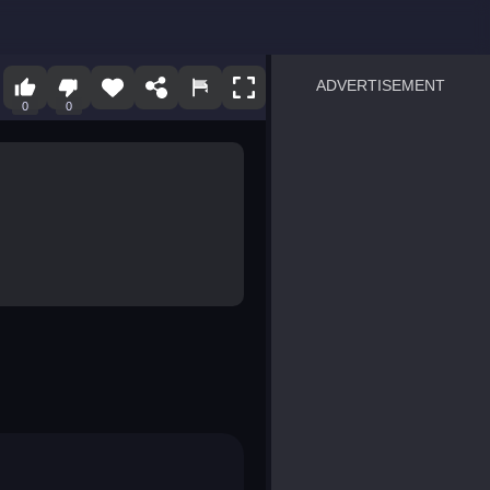
ADVERTISEMENT
0
0
sprunki
Blocky Blast!
smash it
notice the difference
temple run 2
spot the differences
silly sky
pirate heroes sea battles
market sort
super match find all pairs
roper
sausage flip
save the fish
zombie hunter survival
shape shifting race
nuts and bolts screw puzzl
8 ball billiards classic
ball racing 3d
block puzzle adventure
blumgi slime
breakoid
bricks breaker
bubble pop! puzzle game 
conquer us
uard
zombie plague
craft conflict
tampede
basket blitz
triple goods sort
bubble fall
tower bubble
pop jewels
pop the towers
candy pop blast
tiles hop
smash colors
dancing road
master chess