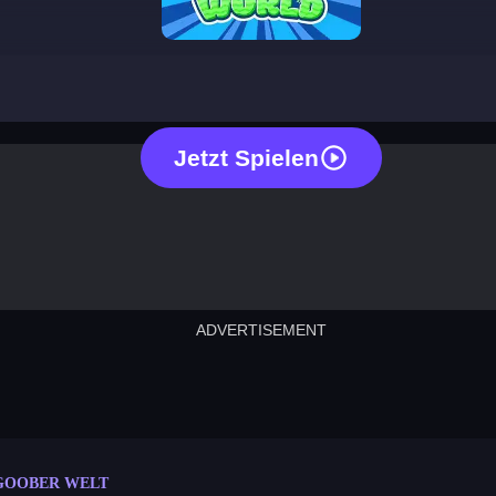
goober world
Jetzt Spielen
ADVERTISEMENT
cut the rope
neon tower
crown g
lict
subway surfers
rabbit samurai
rodeo s
GOOBER WELT