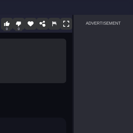
ADVERTISEMENT
0
0
sprunki
Blocky Blast!
smash it
notice the difference
temple run 2
spot the differences
silly sky
pirate heroes sea battles
market sort
super match find all pairs
roper
sausage flip
save the fish
zombie hunter survival
shape shifting race
nuts and bolts screw puzzl
8 ball billiards classic
ball racing 3d
block puzzle adventure
blumgi slime
breakoid
bricks breaker
bubble pop! puzzle game 
conquer us
uard
zombie plague
craft conflict
tampede
basket blitz
triple goods sort
bubble fall
tower bubble
pop jewels
pop the towers
candy pop blast
tiles hop
smash colors
dancing road
master chess