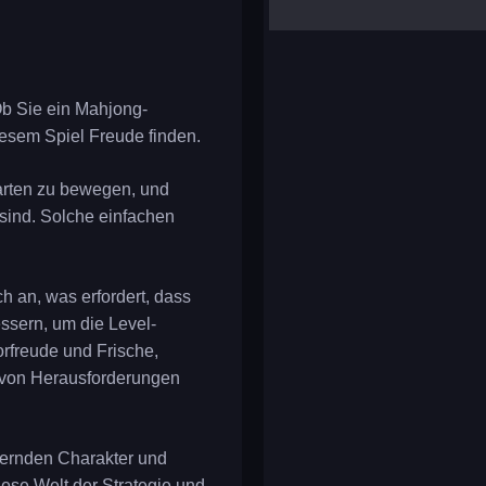
yalla ludo
reversi
klondike solitaire
 Ob Sie ein Mahjong-
iesem Spiel Freude finden.
arten zu bewegen, und
t sind. Solche einfachen
h an, was erfordert, dass
ssern, um die Level-
orfreude und Frische,
 von Herausforderungen
dernden Charakter und
diese Welt der Strategie und