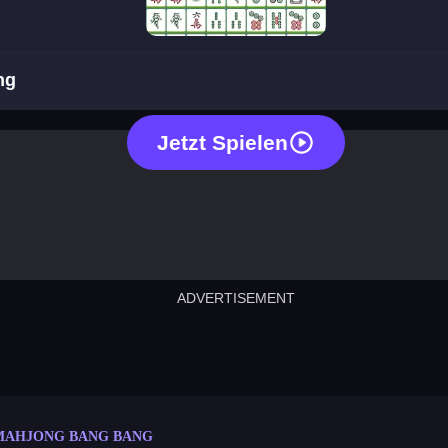
mahjong bang bang
ng
Jetzt Spielen
ADVERTISEMENT
cut the rope
neon tower
crown g
lict
subway surfers
rabbit samurai
rodeo s
MAHJONG BANG BANG