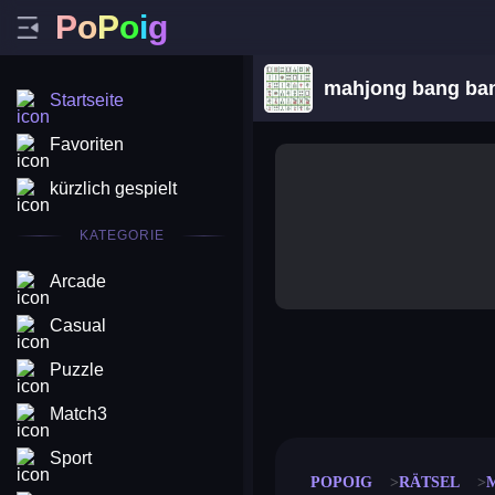
P
o
P
o
i
g
mahjong bang ba
Startseite
Favoriten
kürzlich gespielt
KATEGORIE
Arcade
Casual
Puzzle
merge coin
fat to fit
stack defence
craft conf
Match3
Sport
POPOIG
RÄTSEL