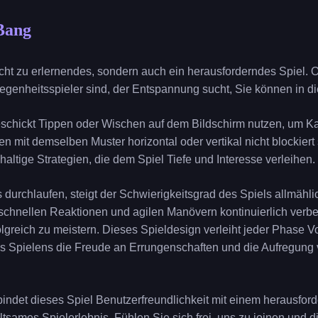
Bang
leicht zu erlernendes, sondern auch ein herausforderndes Spiel.
legenheitsspieler sind, der Entspannung sucht, Sie können in d
schickt Tippen oder Wischen auf dem Bildschirm nutzen, um K
ten mit demselben Muster horizontal oder vertikal nicht blockier
altige Strategien, die dem Spiel Tiefe und Interesse verleihen.
durchlaufen, steigt der Schwierigkeitsgrad des Spiels allmählic
 schnellen Reaktionen und agilen Manövern kontinuierlich verbe
greich zu meistern. Dieses Spieldesign verleiht jeder Phase V
s Spielens die Freude an Errungenschaften und die Aufregung
det dieses Spiel Benutzerfreundlichkeit mit einem herausfor
altsames Spielerlebnis. Fühlen Sie sich frei, uns zu joinen und 