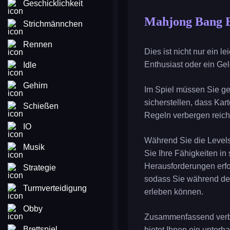
Geschicklichkeit
Mahjong Bang 
Strichmännchen
Rennen
Dies ist nicht nur ein 
Enthusiast oder ein Ge
Idle
Gehirn
Im Spiel müssen Sie ge
sicherstellen, dass Kar
Schießen
Regeln verbergen reichh
IO
Während Sie die Levels 
Musik
Sie Ihre Fähigkeiten in
Herausforderungen erfol
Strategie
sodass Sie während de
Turmverteidigung
erleben können.
Obby
Zusammenfassend verbin
Brettspiel
bietet Ihnen ein unterh