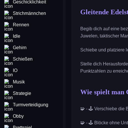
Geschicklichkeit
Gleitende Edels
Strichmännchen
Rennen
Begib dich auf eine be
Juwelen, taktischer Ma
Idle
Gehirn
Schiebe und platziere l
Schießen
Stelle dich Herausford
IO
Punktzahlen zu erreich
Musik
Wie spielt man 
Strategie
Turmverteidigung
🧩 - 🕹️ Verschiebe die
Obby
🧩 - 🕹️ Blöcke ohne Un
Brettspiel