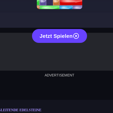
sliding gems
Jetzt Spielen
ADVERTISEMENT
cut the rope
neon tower
crown g
lict
subway surfers
rabbit samurai
rodeo s
GLEITENDE EDELSTEINE