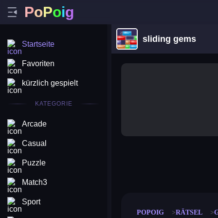
P
o
P
o
i
g
sliding gems
Startseite
Favoriten
kürzlich gespielt
KATEGORIE
Arcade
Casual
Puzzle
merge coin
fat to fit
stack defence
craft conf
Match3
Sport
POPOIG
RÄTSEL