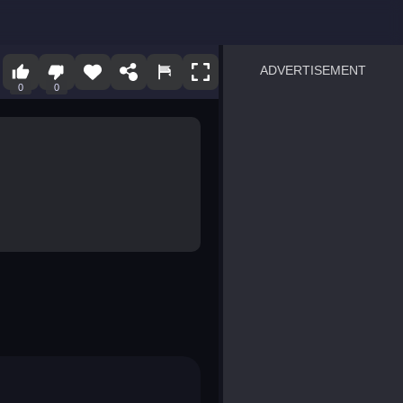
ADVERTISEMENT
0
0
sprunki
Blocky Blast!
smash it
notice the difference
temple run 2
spot the differences
silly sky
pirate heroes sea battles
market sort
super match find all pairs
roper
sausage flip
save the fish
zombie hunter survival
shape shifting race
nuts and bolts screw puzzl
8 ball billiards classic
ball racing 3d
block puzzle adventure
blumgi slime
breakoid
bricks breaker
bubble pop! puzzle game 
conquer us
uard
zombie plague
craft conflict
tampede
basket blitz
triple goods sort
bubble fall
tower bubble
pop jewels
pop the towers
candy pop blast
tiles hop
smash colors
dancing road
master chess