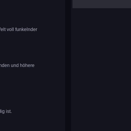
yalla ludo
reversi
klondike solitaire
lt voll funkelnder
inden und höhere
g ist.