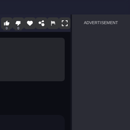
ADVERTISEMENT
0
0
sprunki
Blocky Blast!
smash it
notice the difference
temple run 2
spot the differences
silly sky
pirate heroes sea battles
market sort
super match find all pairs
roper
sausage flip
save the fish
zombie hunter survival
shape shifting race
nuts and bolts screw puzzl
8 ball billiards classic
ball racing 3d
block puzzle adventure
blumgi slime
breakoid
bricks breaker
bubble pop! puzzle game 
conquer us
uard
zombie plague
craft conflict
tampede
basket blitz
triple goods sort
bubble fall
tower bubble
pop jewels
pop the towers
candy pop blast
tiles hop
smash colors
dancing road
master chess