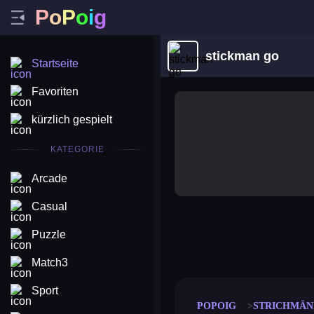
P
o
P
o
i
g
stickman go
Startseite
Favoriten
kürzlich gespielt
KATEGORIE
Arcade
Casual
Puzzle
merge coin
fat to fit
stack defence
craft conf
Match3
Sport
POPOIG
STRICHMÄ