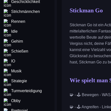
Geschicklichkeit
Stickman Go
Strichmännchen
Rennen
Stickman Go ist ein Act
mittelalterlichen Fant
Idle
wertvolle Beute auf de
Gehirn
Vergiss nicht, deine F
kannst eine Vielzahl vo
Schießen
Glücksrad zu besuchen
IO
hast, Stickman Go zu b
Musik
Wie spielt man
Strategie
Turmverteidigung
🧩 - 🕹️ Bewegen - WAS
Obby
🧩 - 🕹️ Angreifen - Lin
Brettspiel