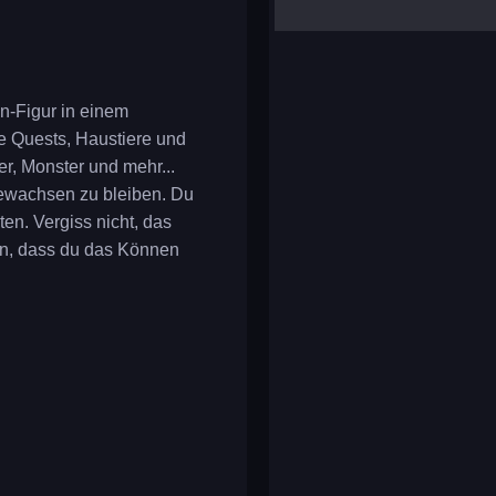
yalla ludo
reversi
klondike solitaire
en-Figur in einem
e Quests, Haustiere und
r, Monster und mehr...
gewachsen zu bleiben. Du
ten. Vergiss nicht, das
en, dass du das Können