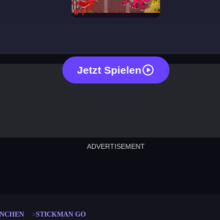
stickman go
Jetzt Spielen
ADVERTISEMENT
cut the rope
neon tower
crown g
lict
subway surfers
rabbit samurai
rodeo s
NNCHEN
STICKMAN GO