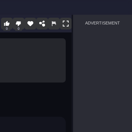
ADVERTISEMENT
0
0
sprunki
Blocky Blast!
smash it
notice the difference
temple run 2
spot the differences
silly sky
pirate heroes sea battles
market sort
super match find all pairs
roper
sausage flip
save the fish
zombie hunter survival
shape shifting race
nuts and bolts screw puzzl
8 ball billiards classic
ball racing 3d
block puzzle adventure
blumgi slime
breakoid
bricks breaker
bubble pop! puzzle game 
conquer us
uard
zombie plague
craft conflict
tampede
basket blitz
triple goods sort
bubble fall
tower bubble
pop jewels
pop the towers
candy pop blast
tiles hop
smash colors
dancing road
master chess