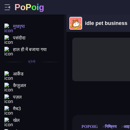
P
o
P
o
i
g
idle pet business
मुखपृष्ठ
पसंदीदा
हाल ही में बजाया गया
श्रेणी
आर्केड
कैज़ुअल
पज़ल
merge coin
fat to fit
stack defence
craft conf
मैच3
खेल
POPOIG
निष्क्रिय
आइड