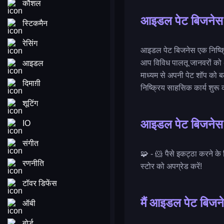
कौशल
आइडल पेट बिजनेस
स्टिकमैन
रेसिंग
आइडल पेट बिजनेस एक निष्क्रि
आप विविध पालतू जानवरों को अ
आइडल
माध्यम से अपनी पेट शॉप को ब
दिमाग़ी
निष्क्रिय साहसिक कार्य शुरू क
शूटिंग
आइडल पेट बिजनेस क
IO
संगीत
🧩 - 🐹 पैसे इकट्ठा करने के
रणनीति
स्टोर को अपग्रेड करें!
टॉवर डिफेंस
मैं आइडल पेट बिजनेस
ऑबी
बोर्ड