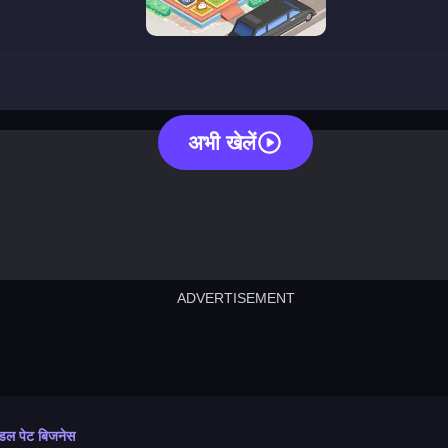
idle pet business
अभी खेलें
ADVERTISEMENT
cut the rope
neon tower
crown g
lict
subway surfers
rabbit samurai
rodeo s
ल पेट बिजनेस