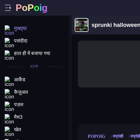
P
o
P
o
i
g
sprunki hallowee
मुखपृष्ठ
पसंदीदा
हाल ही में बजाया गया
श्रेणी
आर्केड
कैज़ुअल
पज़ल
merge coin
fat to fit
stack defence
craft conf
मैच3
खेल
POPOIG
स्प्रंकी
स्प्रं