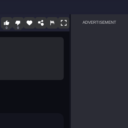
ADVERTISEMENT
0
0
sprunki
Blocky Blast!
smash it
notice the difference
temple run 2
spot the differences
silly sky
pirate heroes sea battles
market sort
super match find all pairs
roper
sausage flip
save the fish
zombie hunter survival
shape shifting race
nuts and bolts screw puzzl
8 ball billiards classic
ball racing 3d
block puzzle adventure
blumgi slime
breakoid
bricks breaker
bubble pop! puzzle game 
conquer us
uard
zombie plague
craft conflict
tampede
basket blitz
triple goods sort
bubble fall
tower bubble
pop jewels
pop the towers
candy pop blast
tiles hop
smash colors
dancing road
master chess