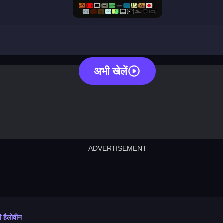
sprunki halloween
n
अभी खेलें
ADVERTISEMENT
cut the rope
neon tower
crown g
lict
subway surfers
rabbit samurai
rodeo s
की हैलोवीन