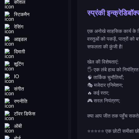
कौशल
स्प्रंकी इन्क्रेडिबॉक्
स्टिकमैन
रेसिंग
एक अनोखे साहसिक कार्य के लिए 
वस्तुओं को पकड़ें, पात्रों क
आइडल
सफलता की कुंजी है!
दिमाग़ी
खेल की विशेषताएं:
शूटिंग
🖐 एक लंबे हाथ को नियंत्रित 
IO
🧠 तार्किक चुनौतियाँ;
🎭 मजेदार एनिमेशन;
संगीत
🔥 कई स्तर;
🎮 सरल नियंत्रण;
रणनीति
टॉवर डिफेंस
क्या आप जीत तक पहुँच सकते है
ऑबी
⭐️⭐️⭐️⭐️⭐️ एक छोटी समीक्षा छो
बोर्ड