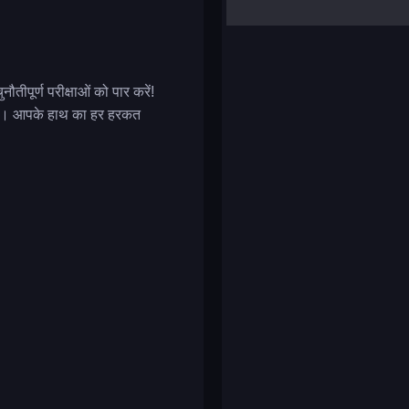
yalla ludo
reversi
klondike solitaire
तीपूर्ण परीक्षाओं को पार करें!
ग करें। आपके हाथ का हर हरकत