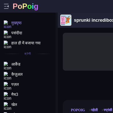
P
o
P
o
i
g
sprunki incredibo
मुखपृष्ठ
पसंदीदा
हाल ही में बजाया गया
श्रेणी
आर्केड
कैज़ुअल
पज़ल
merge coin
fat to fit
stack defence
craft conf
मैच3
खेल
POPOIG
पहेली
स्प्रंकी