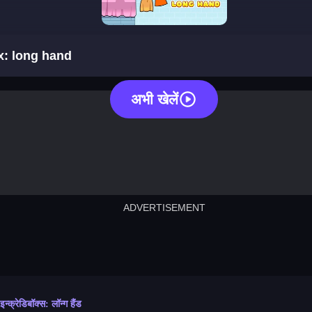
sprunki incredibox: long hand
x: long hand
अभी खेलें
ADVERTISEMENT
cut the rope
neon tower
crown g
lict
subway surfers
rabbit samurai
rodeo s
 इन्क्रेडिबॉक्स: लॉन्ग हैंड