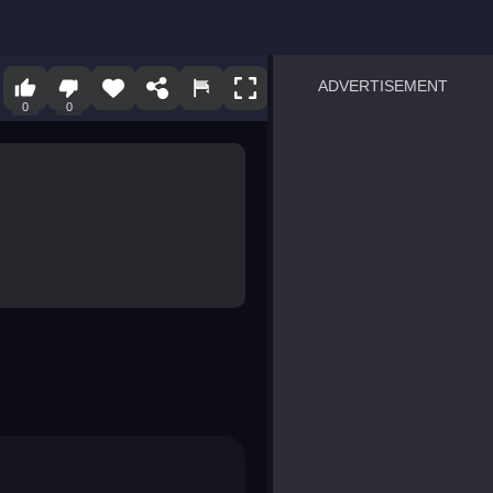
ADVERTISEMENT
0
0
sprunki
Blocky Blast!
smash it
notice the difference
temple run 2
spot the differences
silly sky
pirate heroes sea battles
market sort
super match find all pairs
roper
sausage flip
save the fish
zombie hunter survival
shape shifting race
nuts and bolts screw puzzl
8 ball billiards classic
ball racing 3d
block puzzle adventure
blumgi slime
breakoid
bricks breaker
bubble pop! puzzle game 
conquer us
uard
zombie plague
craft conflict
tampede
basket blitz
triple goods sort
bubble fall
tower bubble
pop jewels
pop the towers
candy pop blast
tiles hop
smash colors
dancing road
master chess