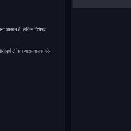
yalla ludo
reversi
klondike solitaire
ना आसान है, लेकिन विशेषज्ञ
ौतीपूर्ण लेकिन आरामदायक ब्रेन