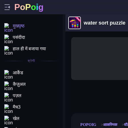
P
o
P
o
i
g
water sort puzzle
मुखपृष्ठ
पसंदीदा
हाल ही में बजाया गया
श्रेणी
आर्केड
कैज़ुअल
पज़ल
merge coin
fat to fit
stack defence
craft conf
मैच3
खेल
POPOIG
आकस्मिक
वॉ