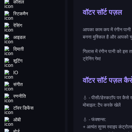
कौशल
वॉटर सॉर्ट पज़ल
स्टिकमैन
रेसिंग
आपका काम कप में रंगीन पानी
बनना मुश्किल है और आपको चुन
आइडल
दिमाग़ी
गिलास में रंगीन पानी को इस 
ट्रेनिंग गेम!
शूटिंग
IO
वॉटर सॉर्ट पज़ल कैस
संगीत
रणनीति
💧 - पीसी/डेस्कटॉप पर कैसे खे
मोबाइल: टैप करके खेलें
टॉवर डिफेंस
💧 - फंक्शन्स:
ऑबी
+ अत्यंत सुगम स्वाइप कंट्रोल
बोर्ड