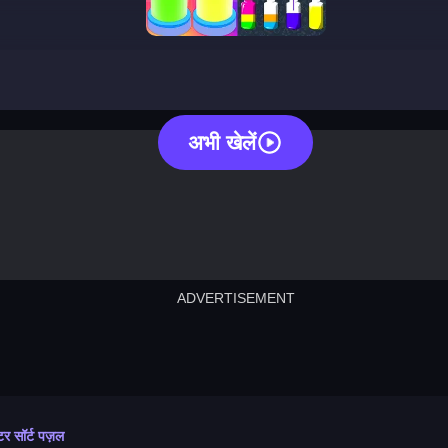
water sort puzzle
अभी खेलें
ADVERTISEMENT
cut the rope
neon tower
crown g
lict
subway surfers
rabbit samurai
rodeo s
टर सॉर्ट पज़ल