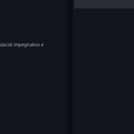
yalla ludo
reversi
klondike solitaire
 ostacoli impegnativo e