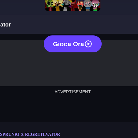
sprunki x regretevator
vator
Gioca Ora
ADVERTISEMENT
cut the rope
neon tower
crown g
lict
subway surfers
rabbit samurai
rodeo s
SPRUNKI X REGRETEVATOR