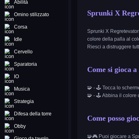
Abilità
Sprunki X Regr
Omino stilizzato
Corsa
Sprunki X Regretevator 
colore della palla al col
Idle
Riesci a distruggere tutt
Cervello
Sparatoria
Come si gioca a
IO
🧩 - 🕹️ Tocca lo scherm
Musica
🧩 - 🕹️ Abbina il colore
Strategia
Difesa della torre
Come posso gioc
Obby
🧩🎮 Puoi giocare a Sp
Gioco da tavolo