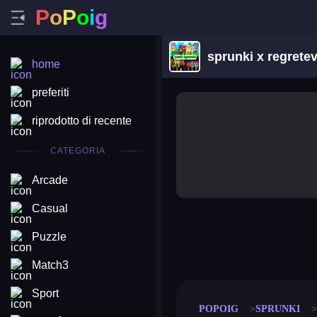
P
o
P
o
i
g
sprunki x regrete
home
preferiti
riprodotto di recente
CATEGORIA
Arcade
Casual
Puzzle
merge coin
fat to fit
stack defence
craft conf
Match3
Sport
POPOIG
SPRUNKI