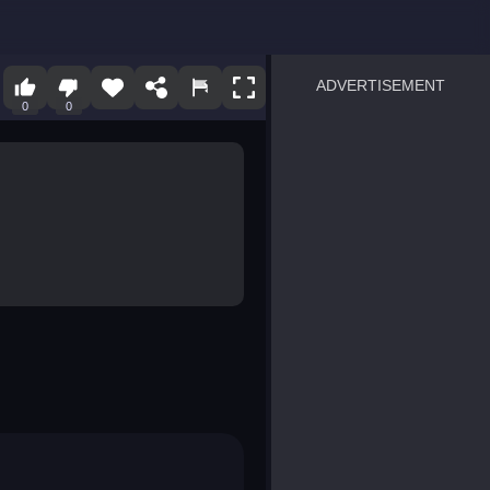
ADVERTISEMENT
0
0
sprunki
Blocky Blast!
smash it
notice the difference
temple run 2
spot the differences
silly sky
pirate heroes sea battles
market sort
super match find all pairs
roper
sausage flip
save the fish
zombie hunter survival
shape shifting race
nuts and bolts screw puzzl
8 ball billiards classic
ball racing 3d
block puzzle adventure
blumgi slime
breakoid
bricks breaker
bubble pop! puzzle game 
conquer us
uard
zombie plague
craft conflict
tampede
basket blitz
triple goods sort
bubble fall
tower bubble
pop jewels
pop the towers
candy pop blast
tiles hop
smash colors
dancing road
master chess