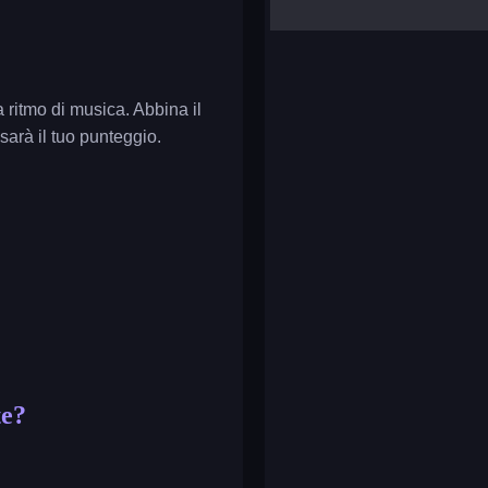
yalla ludo
reversi
klondike solitaire
 ritmo di musica. Abbina il
 sarà il tuo punteggio.
te?