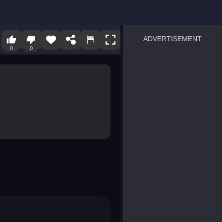
ADVERTISEMENT
0
0
sprunki
Blocky Blast!
smash it
notice the difference
temple run 2
spot the differences
silly sky
pirate heroes sea battles
market sort
super match find all pairs
roper
sausage flip
save the fish
zombie hunter survival
shape shifting race
nuts and bolts screw puzzl
8 ball billiards classic
ball racing 3d
block puzzle adventure
blumgi slime
breakoid
bricks breaker
bubble pop! puzzle game 
conquer us
uard
zombie plague
craft conflict
tampede
basket blitz
triple goods sort
bubble fall
tower bubble
pop jewels
pop the towers
candy pop blast
tiles hop
smash colors
dancing road
master chess