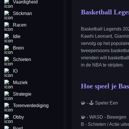
Vaardigheid
Basketball Lege
Stickman
Racen
Basketball Legends 202
Kawhi Leonard, Giannis
Idle
vervolg op het populair
Brein
tweepersoons basketbals
vrienden wilt basketball
Schieten
in de NBA te strijden.
IO
Muziek
Hoe speel je Ba
Strategie
🧩 - 🕹️ Speler Een
Torenverdediging
Obby
🧩 - WASD - Bewegen
B - Schieten / Actie uit
Bord