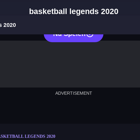
basketball legends 2020
s 2020
Nu Spelen
ADVERTISEMENT
cut the rope
neon tower
crown g
lict
subway surfers
rabbit samurai
rodeo s
SKETBALL LEGENDS 2020