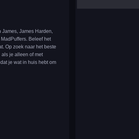
yalla ludo
reversi
klondike solitaire
on James, James Harden,
MadPuffers. Beleef het
at. Op zoek naar het beste
als je alleen of met
 dat je wat in huis hebt om