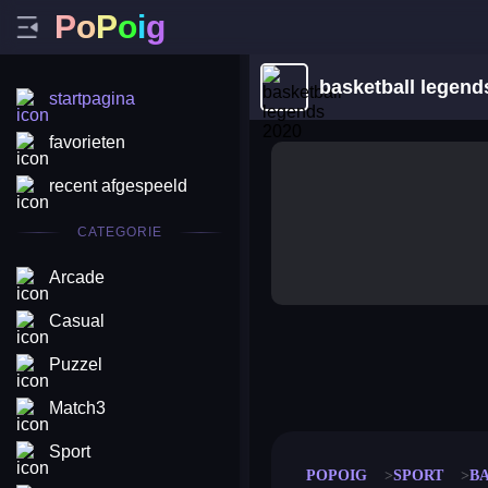
P
o
P
o
i
g
basketball legend
startpagina
favorieten
recent afgespeeld
CATEGORIE
Arcade
Casual
Puzzel
merge coin
fat to fit
stack defence
craft conf
Match3
Sport
POPOIG
SPORT
BA