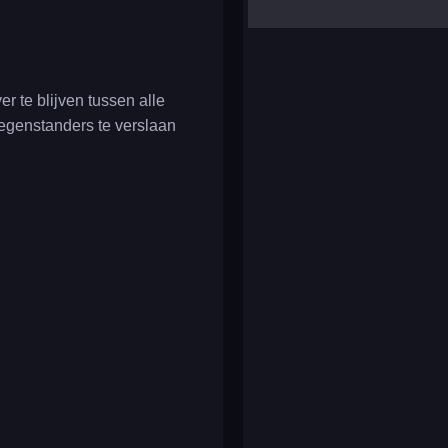
yalla ludo
reversi
klondike solitaire
er te blijven tussen alle
tegenstanders te verslaan