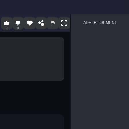
ADVERTISEMENT
0
0
sprunki
Blocky Blast!
smash it
notice the difference
temple run 2
spot the differences
silly sky
pirate heroes sea battles
market sort
super match find all pairs
roper
sausage flip
save the fish
zombie hunter survival
shape shifting race
nuts and bolts screw puzzl
8 ball billiards classic
ball racing 3d
block puzzle adventure
blumgi slime
breakoid
bricks breaker
bubble pop! puzzle game 
conquer us
uard
zombie plague
craft conflict
tampede
basket blitz
triple goods sort
bubble fall
tower bubble
pop jewels
pop the towers
candy pop blast
tiles hop
smash colors
dancing road
master chess