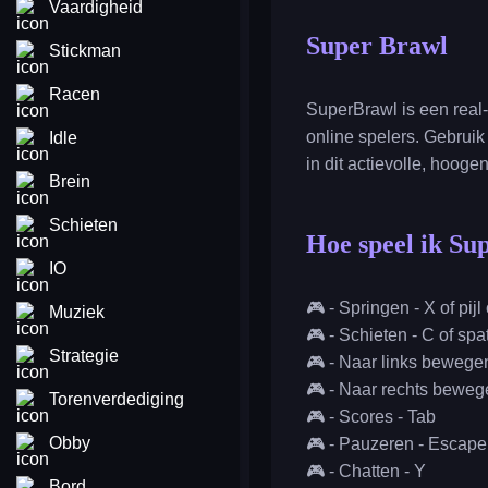
Vaardigheid
Super Brawl
Stickman
Racen
SuperBrawl is een real-t
online spelers. Gebruik
Idle
in dit actievolle, hooge
Brein
Schieten
Hoe speel ik Su
IO
🎮 - Springen - X of pi
Muziek
🎮 - Schieten - C of spa
Strategie
🎮 - Naar links bewegen 
🎮 - Naar rechts bewegen
Torenverdediging
🎮 - Scores - Tab
Obby
🎮 - Pauzeren - Escape
🎮 - Chatten - Y
Bord