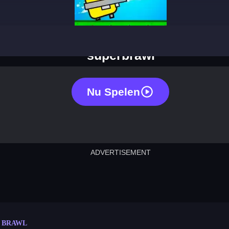
superbrawl
Nu Spelen
ADVERTISEMENT
cut the rope
neon tower
crown g
lict
subway surfers
rabbit samurai
rodeo s
 BRAWL