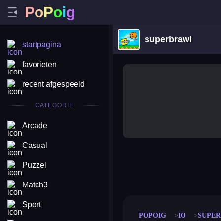
P
o
P
o
i
g
superbrawl
startpagina
favorieten
recent afgespeeld
CATEGORIE
Arcade
Casual
Puzzel
merge coin
fat to fit
stack defence
craft conf
Match3
Sport
POPOIG
IO
SUPER