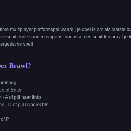
ime multiplayer platformspel waarbij je doel is om als laatste ov
 verschillende soorten wapens, bonussen en schilden om al je 
nergetische spel!
per Brawl?
jl omhoog
tie of Enter
- A of pijl naar links
 - D of pijl naar rechts
 of P