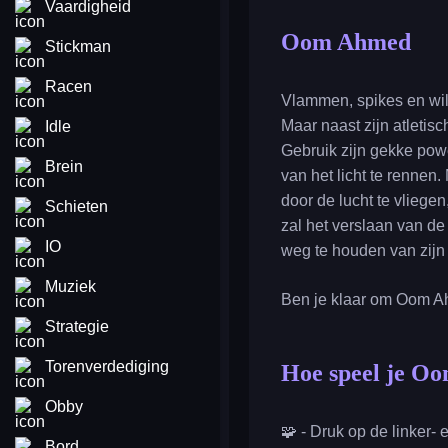
Vaardigheid
Oom Ahmed
Stickman
Racen
Vlammen, spikes en wil
Maar naast zijn atleti
Idle
Gebruik zijn gekke pow
Brein
van het licht te rennen
door de lucht te vliege
Schieten
zal het verslaan van d
IO
weg te houden van zijn 
Muziek
Ben je klaar om Oom Ahm
Strategie
Torenverdediging
Hoe speel je O
Obby
🧩 - Druk op de linker- 
Bord