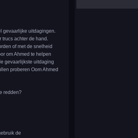
yalla ludo
reversi
klondike solitaire
 gevaarlijke uitdagingen.
 trucs achter de hand.
rden of met de snelheid
 voor om Ahmed te helpen
e gevaarlijkste uitdaging
 zullen proberen Oom Ahmed
te redden?
gebruik de