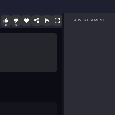
ADVERTISEMENT
0
0
sprunki
Blocky Blast!
smash it
notice the difference
temple run 2
spot the differences
silly sky
pirate heroes sea battles
market sort
super match find all pairs
roper
sausage flip
save the fish
zombie hunter survival
shape shifting race
nuts and bolts screw puzzl
8 ball billiards classic
ball racing 3d
block puzzle adventure
blumgi slime
breakoid
bricks breaker
bubble pop! puzzle game 
conquer us
uard
zombie plague
craft conflict
tampede
basket blitz
triple goods sort
bubble fall
tower bubble
pop jewels
pop the towers
candy pop blast
tiles hop
smash colors
dancing road
master chess