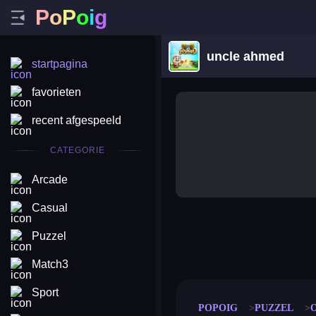
P
o
P
o
i
g
uncle ahmed
startpagina
favorieten
recent afgespeeld
CATEGORIE
Arcade
Casual
Puzzel
merge coin
fat to fit
stack defence
craft conf
Match3
Sport
POPOIG
PUZZEL