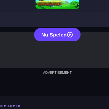
uncle ahmed
Nu Spelen
ADVERTISEMENT
cut the rope
neon tower
crown g
lict
subway surfers
rabbit samurai
rodeo s
OOM AHMED