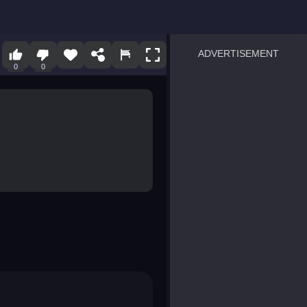
ADVERTISEMENT
0
0
sprunki
Blocky Blast!
smash it
notice the difference
temple run 2
spot the differences
silly sky
pirate heroes sea battles
market sort
super match find all pairs
roper
sausage flip
save the fish
zombie hunter survival
shape shifting race
nuts and bolts screw puzzl
8 ball billiards classic
ball racing 3d
block puzzle adventure
blumgi slime
breakoid
bricks breaker
bubble pop! puzzle game 
conquer us
uard
zombie plague
craft conflict
tampede
basket blitz
triple goods sort
bubble fall
tower bubble
pop jewels
pop the towers
candy pop blast
tiles hop
smash colors
dancing road
master chess