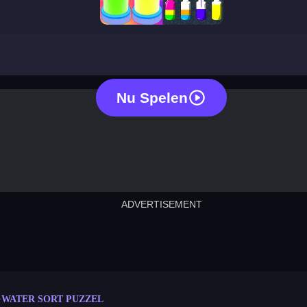
water sort puzzle
Nu Spelen
ADVERTISEMENT
cut the rope
neon tower
crown g
lict
subway surfers
rabbit samurai
rodeo s
WATER SORT PUZZEL