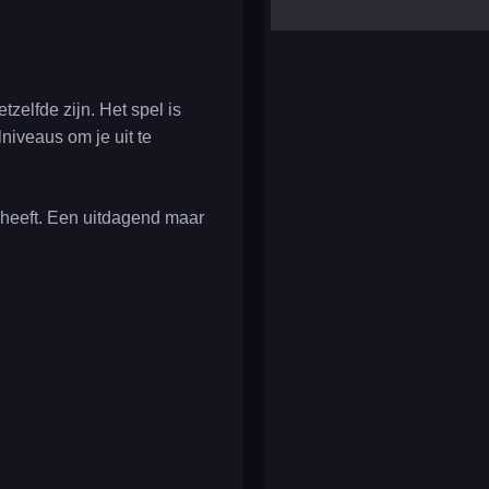
yalla ludo
reversi
klondike solitaire
tzelfde zijn. Het spel is
niveaus om je uit te
r heeft. Een uitdagend maar