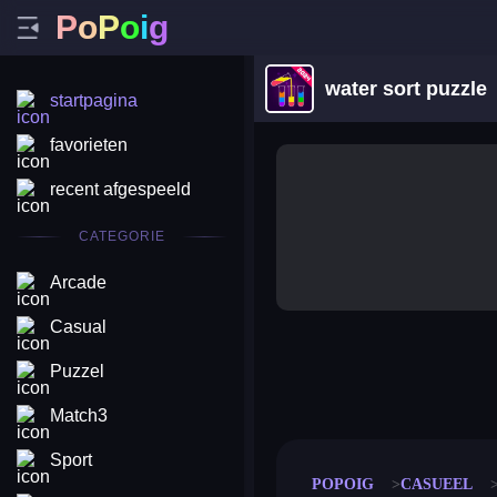
P
o
P
o
i
g
water sort puzzle
startpagina
favorieten
recent afgespeeld
CATEGORIE
Arcade
Casual
Puzzel
merge coin
fat to fit
stack defence
craft conf
Match3
Sport
POPOIG
CASUEEL