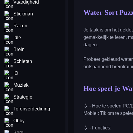
Vaardigheid
Water Sort Puzz
Stickman
Racen
Je taak is om het gekleur
gemakkelijk te leren, m
Idle
dagen.
Brein
Probeer gekleurd water 
Schieten
ontspannend breintrain
IO
Muziek
Hoe speel je Wa
Strategie
💧 - Hoe te spelen PC/
Torenverdediging
Mobiel: Tik om te spele
Obby
💧 - Functies:
Bord