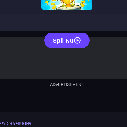
obby: champions
Spil Nu
ADVERTISEMENT
cut the rope
neon tower
crown g
lict
subway surfers
rabbit samurai
rodeo s
BY: CHAMPIONS