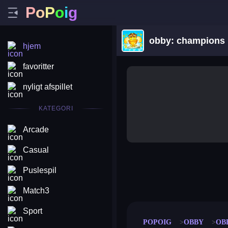
P
o
P
o
i
g
obby: champions
hjem
favoritter
nyligt afspillet
KATEGORI
Arcade
Casual
Puslespil
merge coin
fat to fit
stack defence
craft conf
Match3
Sport
POPOIG
OBBY
OB