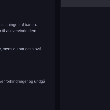
yalla ludo
reversi
klondike solitaire
l slutningen af banen.
 til at overvinde dem.
r, mens du har det sjovt!
 over forhindringer og undgå