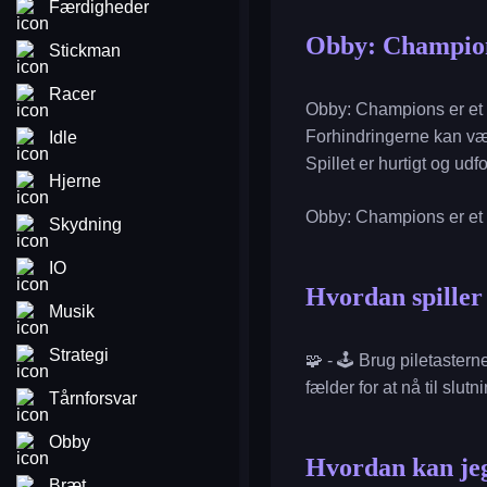
Færdigheder
Obby: Champio
Stickman
Racer
Obby: Champions er et s
Forhindringerne kan være
Idle
Spillet er hurtigt og u
Hjerne
Obby: Champions er et fa
Skydning
IO
Hvordan spille
Musik
Strategi
🧩 - 🕹️ Brug piletaster
fælder for at nå til slut
Tårnforsvar
Obby
Hvordan kan jeg
Bræt