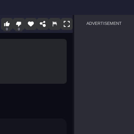
ADVERTISEMENT
0
0
sprunki
Blocky Blast!
smash it
notice the difference
temple run 2
spot the differences
silly sky
pirate heroes sea battles
market sort
super match find all pairs
roper
sausage flip
save the fish
zombie hunter survival
shape shifting race
nuts and bolts screw puzzl
8 ball billiards classic
ball racing 3d
block puzzle adventure
blumgi slime
breakoid
bricks breaker
bubble pop! puzzle game 
conquer us
uard
zombie plague
craft conflict
tampede
basket blitz
triple goods sort
bubble fall
tower bubble
pop jewels
pop the towers
candy pop blast
tiles hop
smash colors
dancing road
master chess