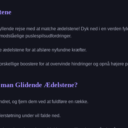
tene
ryllende rejse med at matche ædelstene! Dyk ned i en verden fyl
modståelige puslespilsudfordringer.
e ædelstene for at afsløre nyfundne kræfter.
rskellige boostere for at overvinde hindringer og opnå højere p
r man Glidende Ædelstene?
andret, og fjern dem ved at fuldføre en række.
erstøtning under vil falde ned.