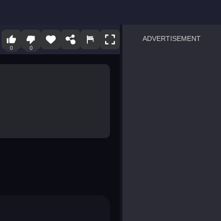
ADVERTISEMENT
0
0
sprunki
Blocky Blast!
smash it
notice the difference
temple run 2
spot the differences
silly sky
pirate heroes sea battles
market sort
super match find all pairs
roper
sausage flip
save the fish
zombie hunter survival
shape shifting race
nuts and bolts screw puzzl
8 ball billiards classic
ball racing 3d
block puzzle adventure
blumgi slime
breakoid
bricks breaker
bubble pop! puzzle game 
conquer us
uard
zombie plague
craft conflict
tampede
basket blitz
triple goods sort
bubble fall
tower bubble
pop jewels
pop the towers
candy pop blast
tiles hop
smash colors
dancing road
master chess