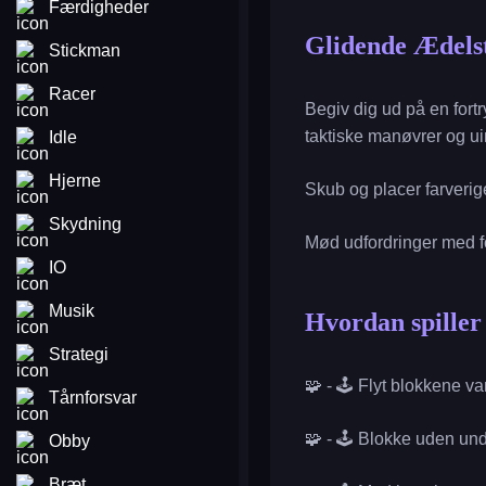
Færdigheder
Glidende Ædels
Stickman
Racer
Begiv dig ud på en fort
taktiske manøvrer og ui
Idle
Hjerne
Skub og placer farverig
Skydning
Mød udfordringer med fo
IO
Musik
Hvordan spille
Strategi
🧩 - 🕹️ Flyt blokkene v
Tårnforsvar
🧩 - 🕹️ Blokke uden und
Obby
Bræt