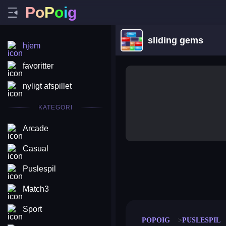
P
o
P
o
i
g
sliding gems
hjem
favoritter
nyligt afspillet
KATEGORI
Arcade
Casual
Puslespil
merge coin
fat to fit
stack defence
craft conf
Match3
Sport
POPOIG
PUSLESPIL