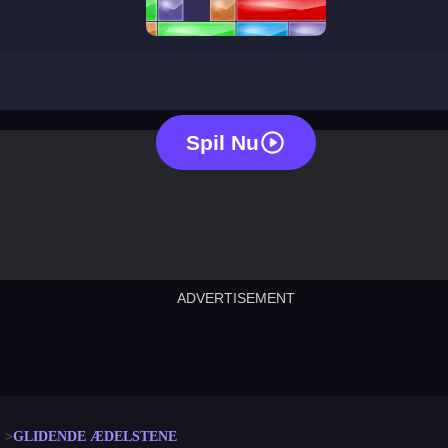
sliding gems
Spil Nu
ADVERTISEMENT
cut the rope
neon tower
crown g
lict
subway surfers
rabbit samurai
rodeo s
GLIDENDE ÆDELSTENE