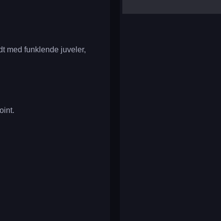
yalla ludo
reversi
klondike solitaire
dt med funklende juveler,
oint.