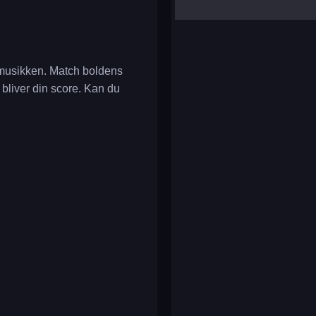
yalla ludo
reversi
klondike solitaire
l musikken. Match boldens
 bliver din score. Kan du