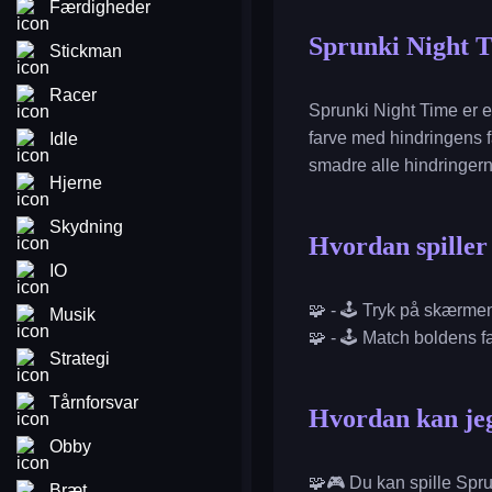
Færdigheder
Sprunki Night 
Stickman
Racer
Sprunki Night Time er e
farve med hindringens fa
Idle
smadre alle hindringer
Hjerne
Skydning
Hvordan spille
IO
🧩 - 🕹️ Tryk på skærmen 
Musik
🧩 - 🕹️ Match boldens 
Strategi
Tårnforsvar
Hvordan kan jeg
Obby
🧩🎮 Du kan spille Spru
Bræt