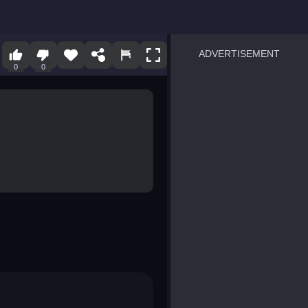
ADVERTISEMENT
0
0
sprunki
Blocky Blast!
smash it
notice the difference
temple run 2
spot the differences
silly sky
pirate heroes sea battles
market sort
super match find all pairs
roper
sausage flip
save the fish
zombie hunter survival
shape shifting race
nuts and bolts screw puzzl
8 ball billiards classic
ball racing 3d
block puzzle adventure
blumgi slime
breakoid
bricks breaker
bubble pop! puzzle game 
conquer us
uard
zombie plague
craft conflict
tampede
basket blitz
triple goods sort
bubble fall
tower bubble
pop jewels
pop the towers
candy pop blast
tiles hop
smash colors
dancing road
master chess