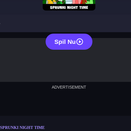
sprunki night time
e
Spil Nu
ADVERTISEMENT
cut the rope
neon tower
crown g
lict
subway surfers
rabbit samurai
rodeo s
SPRUNKI NIGHT TIME