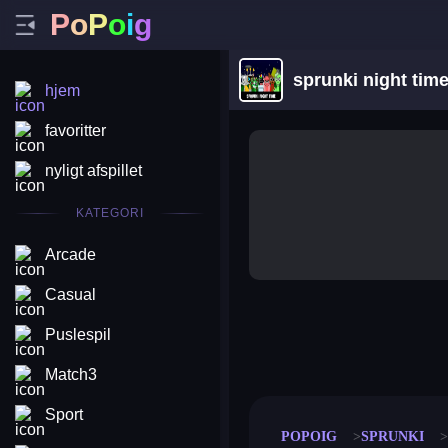
P
o
P
o
i
g
sprunki night tim
hjem
favoritter
nyligt afspillet
KATEGORI
Arcade
Casual
Puslespil
merge coin
fat to fit
stack defence
craft conf
Match3
Sport
POPOIG
SPRUNKI