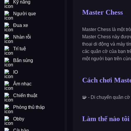
Kỹ năng
Master Chess
Người que
Đua xe
Master Chess là một trò
Master Chess này được 
Nhàn rỗi
thoại di động và máy tí
Trí tuệ
các quân cờ của bạn tr
một người bạn trên cùn
Bắn súng
IO
Cách chơi Mast
Âm nhạc
Chiến thuật
🧩 - Di chuyển quân cờ 
Phòng thủ tháp
Làm thế nào tôi
Obby
Cờ bàn