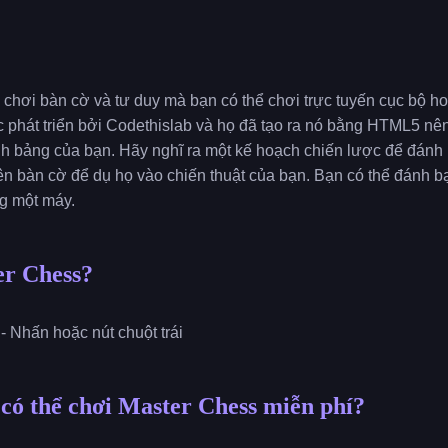
 chơi bàn cờ và tư duy mà bạn có thể chơi trực tuyến cục bộ ho
phát triển bởi Codethislab và họ đã tạo ra nó bằng HTML5 nên
nh bảng của bạn. Hãy nghĩ ra một kế hoạch chiến lược để đánh 
ên bàn cờ để dụ họ vào chiến thuật của bạn. Bạn có thể đánh bạ
g một máy.
er Chess?
- Nhấn hoặc nút chuột trái
 có thể chơi Master Chess miễn phí?