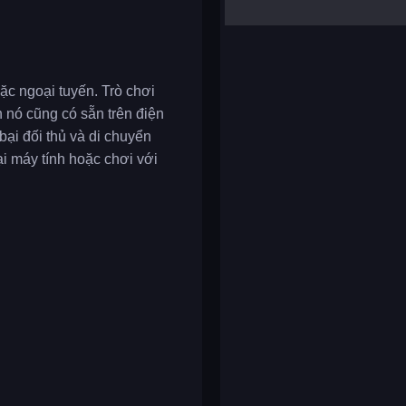
yalla ludo
reversi
klondike solitaire
ặc ngoại tuyến. Trò chơi
 nó cũng có sẵn trên điện
bại đối thủ và di chuyển
i máy tính hoặc chơi với