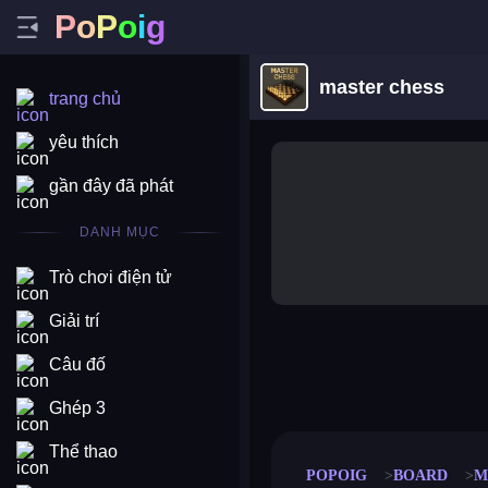
P
o
P
o
i
g
master chess
trang chủ
yêu thích
gần đây đã phát
DANH MỤC
Trò chơi điện tử
Giải trí
Câu đố
merge coin
fat to fit
stack defence
craft conf
Ghép 3
Thể thao
POPOIG
BOARD
M