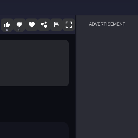
ADVERTISEMENT
0
0
sprunki
Blocky Blast!
smash it
notice the difference
temple run 2
spot the differences
silly sky
pirate heroes sea battles
market sort
super match find all pairs
roper
sausage flip
save the fish
zombie hunter survival
shape shifting race
nuts and bolts screw puzzl
8 ball billiards classic
ball racing 3d
block puzzle adventure
blumgi slime
breakoid
bricks breaker
bubble pop! puzzle game 
conquer us
uard
zombie plague
craft conflict
tampede
basket blitz
triple goods sort
bubble fall
tower bubble
pop jewels
pop the towers
candy pop blast
tiles hop
smash colors
dancing road
master chess