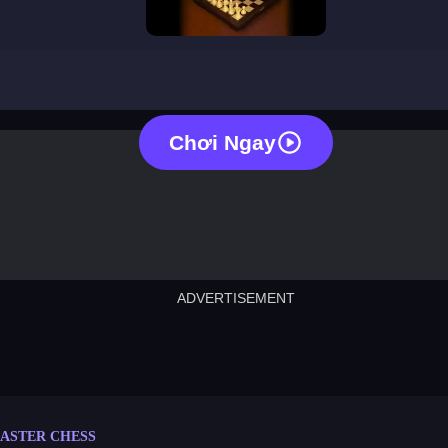
master chess
Chơi Ngay
ADVERTISEMENT
cut the rope
neon tower
crown g
lict
subway surfers
rabbit samurai
rodeo s
ASTER CHESS