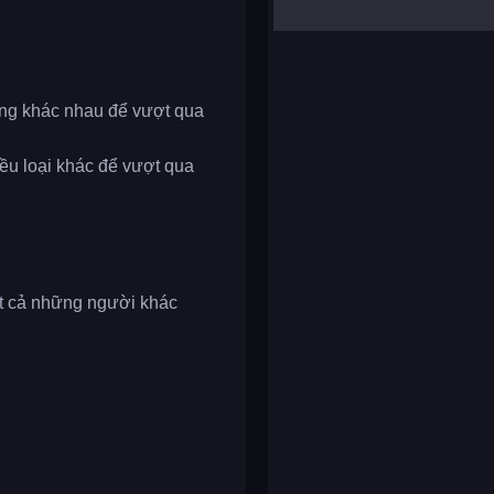
yalla ludo
reversi
klondike solitaire
dạng khác nhau để vượt qua
iều loại khác để vượt qua
ất cả những người khác