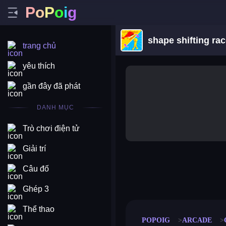
P
o
P
o
i
g
shape shifting ra
trang chủ
yêu thích
gần đây đã phát
DANH MỤC
Trò chơi điện tử
Giải trí
Câu đố
merge coin
fat to fit
stack defence
craft conf
Ghép 3
Thể thao
POPOIG
ARCADE