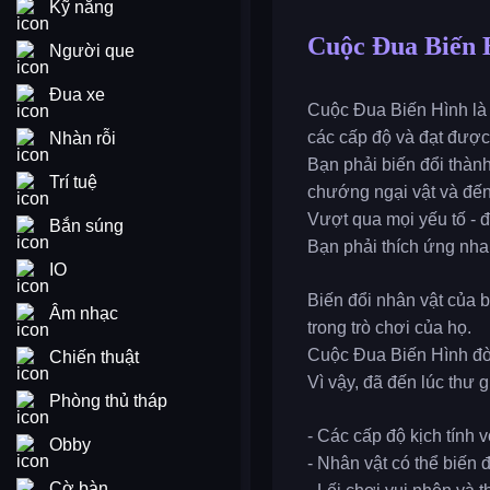
Kỹ năng
Cuộc Đua Biến 
Người que
Đua xe
Cuộc Đua Biến Hình là 
các cấp độ và đạt được
Nhàn rỗi
Bạn phải biến đổi thành
Trí tuệ
chướng ngại vật và đến
Vượt qua mọi yếu tố - đ
Bắn súng
Bạn phải thích ứng nha
IO
Biến đổi nhân vật của 
Âm nhạc
trong trò chơi của họ.
Cuộc Đua Biến Hình đòi
Chiến thuật
Vì vậy, đã đến lúc thư 
Phòng thủ tháp
- Các cấp độ kịch tính 
Obby
- Nhân vật có thể biến 
Cờ bàn