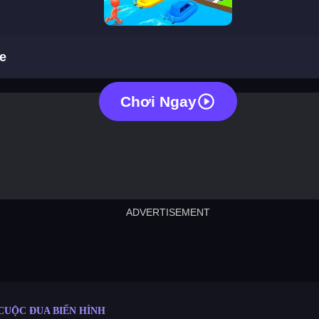
shape shifting race
ce
Chơi Ngay
ADVERTISEMENT
cut the rope
neon tower
crown g
lict
subway surfers
rabbit samurai
rodeo s
CUỘC ĐUA BIẾN HÌNH