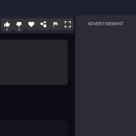
ADVERTISEMENT
0
0
sprunki
Blocky Blast!
smash it
notice the difference
temple run 2
spot the differences
silly sky
pirate heroes sea battles
market sort
super match find all pairs
roper
sausage flip
save the fish
zombie hunter survival
shape shifting race
nuts and bolts screw puzzl
8 ball billiards classic
ball racing 3d
block puzzle adventure
blumgi slime
breakoid
bricks breaker
bubble pop! puzzle game 
conquer us
uard
zombie plague
craft conflict
tampede
basket blitz
triple goods sort
bubble fall
tower bubble
pop jewels
pop the towers
candy pop blast
tiles hop
smash colors
dancing road
master chess